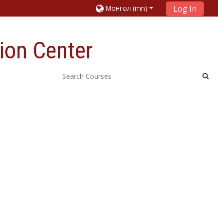
Монгол ‎(mn)‎
Log In
ion Center