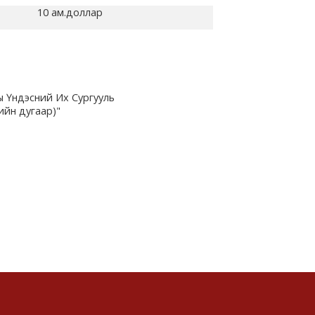
10 ам.доллар
 Үндэсний Их Сургууль
ийн дугаар)"