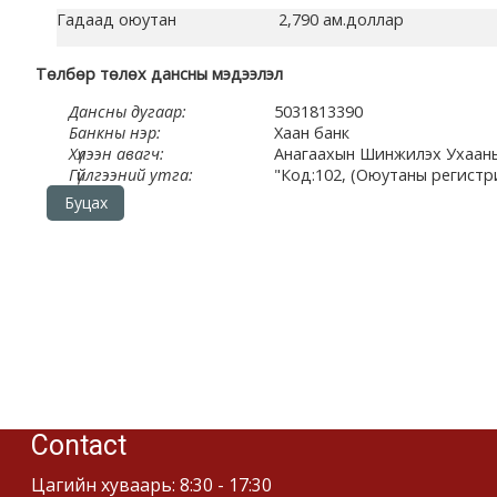
жишээ 2
Гадаад оюутан
2,790 ам.доллар
Төлбөр төлөх дансны мэдээлэл
Moodle community
Дансны дугаар:
5031813390
Moodle free support
Банкны нэр:
Хаан банк
Хүлээн авагч:
Анагаахын Шинжилэх Ухааны
Гүйлгээний утга:
"Код:102, (Оюутаны регистр
Moodle development
Буцах
Moodle Docs
Moodle.com
Contact
Цагийн хуваарь: 8:30 - 17:30