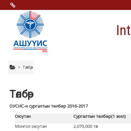
Үндсэн гарчигт очих
Menu 2
In
Moodle community
Moodle free support
Moodle development
Төлбөр
Moodle Docs
Төлбөр
Moodle.com
ОУСИС-н сургалтын төлбөр 2016-2017
Оюутан
Сургалтын төлбөр
(1 жил)
Монгол оюутан
2,070,000 төг