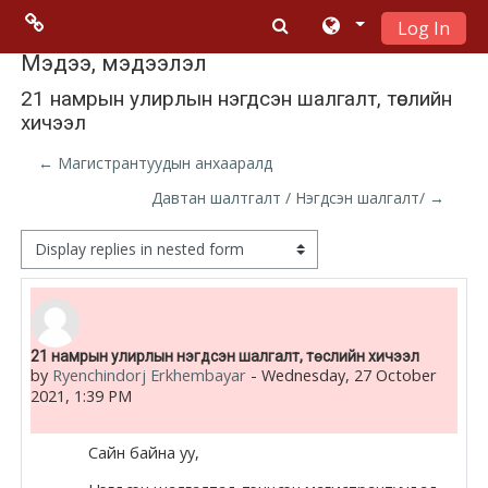
Log In
Skip to main content
Menu 2
Мэдээ, мэдээлэл
21 намрын улирлын нэгдсэн шалгалт, төслийн
хичээл
Moodle
community
← Магистрантуудын анхааралд
Давтан шалтгалт / Нэгдсэн шалгалт/ →
Moodle
free support
Display mode
Moodle
development
Number of replies: 0
21 намрын улирлын нэгдсэн шалгалт, төслийн хичээл
by
Ryenchindorj Erkhembayar
-
Wednesday, 27 October
Moodle
2021, 1:39 PM
Docs
Сайн байна уу,