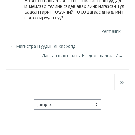
Нэгдсэн шалгалтад тэнцсэн магистрантуудад
и-мейлээр төслийн сэдэв авах линк илгээсэн тул
Moodle.com
Баасан гариг 10/29-ний 10,00 цагаас өмнө төслийн
сэдвээ ирүүлнэ үү?
Permalink
жишээ 2
← Магистрантуудын анхааралд
Давтан шалтгалт / Нэгдсэн шалгалт/ →
Moodle
community
Moodle
free support
Jump to...
Moodle
development
Moodle