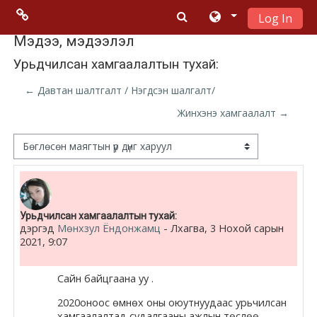
Log In
Үндсэн гарчигт очих
Menu 2
Мэдээ, мэдээлэл
Урьдчилсан хамгаалалтын тухай:
Moodle
← Давтан шалтгалт / Нэгдсэн шалгалт/
community
Жинхэнэ хамгаалалт →
Moodle
Дэлгэцний горим
free support
Moodle
Number of replies: 0
Урьдчилсан хамгаалалтын тухай:
development
дэргэд
Мөнхзул Ёндонжамц
-
Лхагва, 3 Нохой сарын
2021, 9:07
Moodle
Docs
Сайн байцгаана уу .
2020оноос өмнөх оны оюутнуудаас урьчилсан
хамгаалалтад судалгааны ажлын төслөө