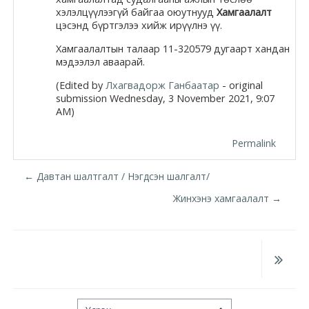
хэлэлцүүлээгүй байгаа оюутнууд
Хамгаалалт
Moodle.com
цэсэнд бүртгэлээ хийж ирүүлнэ үү.
Хамгаалалтын талаар 11-320579 дугаарт хандан
мэдээлэл аваарай.
жишээ 2
(Edited by
Лхагвадорж Ганбаатар
- original
submission Wednesday, 3 November 2021, 9:07
AM)
Moodle
Permalink
community
← Давтан шалтгалт / Нэгдсэн шалгалт/
Moodle
free support
Жинхэнэ хамгаалалт →
Moodle
development
Moodle
Үсрэх ...