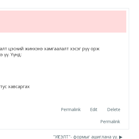
алт цэсний жинхэнэ хамгаалалт хэсэг рүү орж
э үү. Үүнд:
тус хавсаргах
Permalink
Edit
Delete
Permalink
"ХҮСЭЛТ"- формыг ашиглана уу. ▶︎