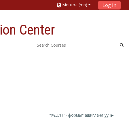
Монгол ‎(mn)‎
Log In
ion Center
"ХҮСЭЛТ"- формыг ашиглана уу. ▶︎