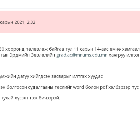
сарын 2021, 2:32
30 хооронд төлөвлөж байгаа тул 11 сарын 14-аас өмнө хамгаал
алтын Эрдмийн Зөвлөлийн
grad.ac@mnums.edu.mn
хаягруу илгээн
үмжийн дагуу хийгдсэн засварыг илтгэх хуудас
 болгосон судалгааны төслийг word болон pdf хэлбэрээр тус 
тухай хүсэлт гэж бичээрэй.