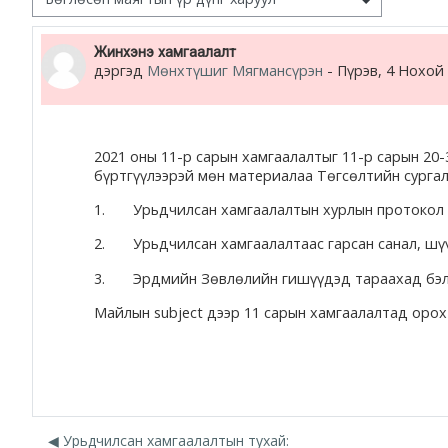
жишээ 2
Number of replies: 0
Жинхэнэ хамгаалалт
дэргэд
Мөнхтүшиг Мягмансүрэн
-
Пүрэв, 4 Нохой 
Moodle community
Moodle free support
2021 оны 11-р сарын хамгаалалтыг 11-р сарын 20-
бүртгүүлээрэй мөн материалаа Төгсөлтийн сург
Moodle development
1. Урьдчилсан хамгаалалтын хурлын протокол
Moodle Docs
2.
Урьдчилсан хамгаалалтаас гарсан санал, шү
3.
Эрдмийн Зөвлөлийн гишүүдэд тараахад бэлэн
Майлын subject дээр 11 сарын хамгаалалтад орох 
Moodle.com
◀︎ Урьдчилсан хамгаалалтын тухай: