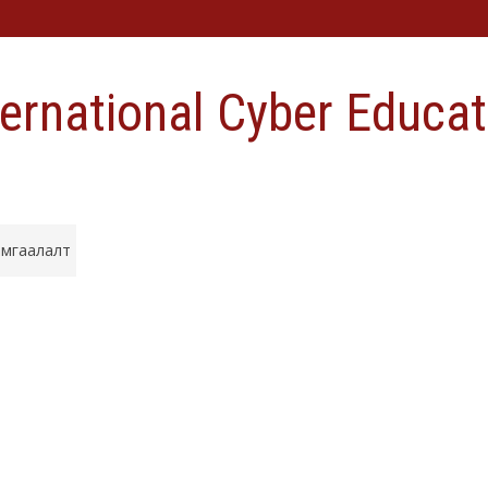
ternational Cyber Educat
амгаалалт