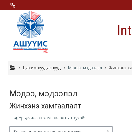
Үндсэн гарчигт очих
Menu 2
In
Moodle community
Moodle free support
Moodle development
Цахим хуудаснууд
Мэдээ, мэдээлэл
Жинхэнэ х
Moodle Docs
Мэдээ, мэдээлэл
Жинхэнэ хамгаалалт
Moodle.com
◀︎ Урьдчилсан хамгаалалтын тухай:
гэцний горим