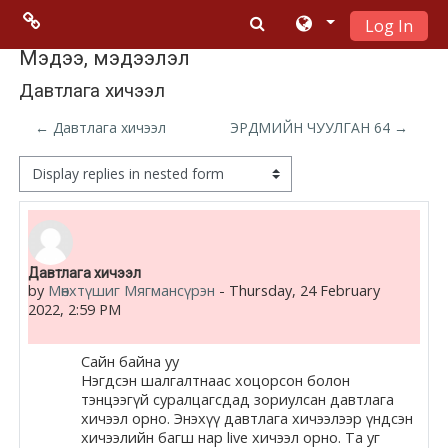
Log In
Skip to main content
Menu 2
Мэдээ, мэдээлэл
Давтлага хичээл
Moodle
← Давтлага хичээл
ЭРДМИЙН ЧУУЛГАН 64 →
community
Display mode
Moodle
free support
Number of replies: 0
Давтлага хичээл
Moodle
by
Мөнхтүшиг Мягмансүрэн
-
Thursday, 24 February
development
2022, 2:59 PM
Moodle
Сайн байна уу
Docs
Нэгдсэн шалгалтнаас хоцорсон болон
тэнцээгүй суралцагсдад зориулсан давтлага
хичээл орно. Энэхүү давтлага хичээлээр үндсэн
хичээлийн багш нар live хичээл орно. Та уг