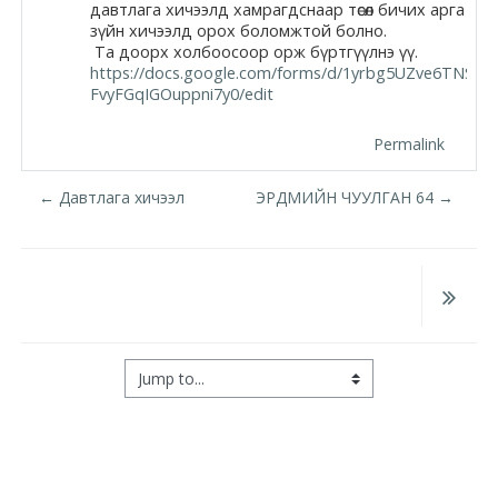
давтлага хичээлд хамрагдснаар төсөл бичих арга
Moodle.com
зүйн хичээлд орох боломжтой болно.
Та доорх холбоосоор орж бүртгүүлнэ үү.
https://docs.google.com/forms/d/1yrbg5UZve6TNS19
FvyFGqIGOuppni7y0/edit
жишээ 2
Permalink
← Давтлага хичээл
ЭРДМИЙН ЧУУЛГАН 64 →
Moodle
community
Moodle
free support
Jump to...
Moodle
development
Moodle