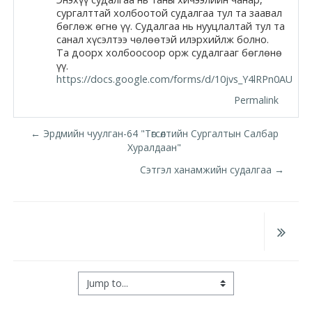
сургалттай холбоотой судалгаа тул та заавал
Moodle.com
бөглөж өгнө үү. Судалгаа нь нууцлалтай тул та
санал хүсэлтээ чөлөөтэй илэрхийлж болно.
Та доорх холбоосоор орж судалгааг бөглөнө
үү.
жишээ 2
https://docs.google.com/forms/d/10jvs_Y4lRPn0AU
Permalink
Moodle
← Эрдмийн чуулган-64 "Төгсөлтийн Сургалтын Салбар
Хуралдаан"
community
Сэтгэл ханамжийн судалгаа →
Moodle
free support
Moodle
development
Jump to...
Moodle