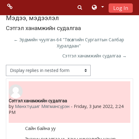
Log In
Skip to main content
Menu 2
Мэдээ, мэдээлэл
Сэтгэл ханамжийн судалгаа
Moodle
← Эрдмийн чуулган-64 "Төгсөлтийн Сургалтын Салбар
community
Хуралдаан"
Сэтгэл ханамжийн судалгаа →
Moodle
free support
Display mode
Moodle
development
Number of replies: 0
Сэтгэл ханамжийн судалгаа
by
Мөнхтүшиг Мягмансүрэн
-
Friday, 3 June 2022, 2:24
Moodle
PM
Docs
Сайн байна уу
Энэхүү судалгаа нь таны хичээлийн чанар,