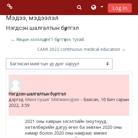
Log In
Үндсэн гарчигт очих
Menu 2
Мэдээ, мэдээлэл
Нэгдсэн шалгалтын бүртгэл
Moodle
← Явцын хэлэлцүүлэгт бүртгүүлэх тухай:
community
CAMI 2022 continuous medical education →
Moodle
Дэлгэцний горим
free support
Moodle
Number of replies: 0
Нэгдсэн шалгалтын бүртгэл
development
дэргэд
Мөнхтүшиг Мягмансүрэн
-
Баасан, 16 Бич сарын
2022, 3:59
Moodle
Docs
2021 оны хаврын элсэлтийн оюутнууд
хөтөлбөрийн дагуу өгөх ба зөвхөн 2020 оны
намар болон 2020 оны намраас өмнөх