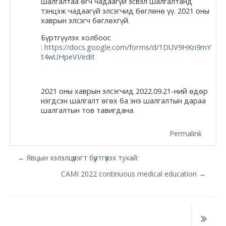
шалгалтаа өгч чадаагүй эсвэл шалгалтанд
тэнцэж чадаагүй элсэгчид бөглөнө үү. 2021 оны
Moodle.com
хаврын элсэгч бөглөхгүй.
Бүртгүүлэх холбоос
:
https://docs.google.com/forms/d/1DUV9HKn9mY17h
жишээ 2
t4wUHpeVI/edit
2021 оны хаврын элсэгчид 2022.09.21-ний өдөр
Moodle
нэгдсэн шалгалт өгөх ба энэ шалгалтын дараа
community
шалгалтын тов тавигдана.
Moodle
Permalink
free support
← Явцын хэлэлцүүлэгт бүртгүүлэх тухай:
CAMI 2022 continuous medical education →
Moodle
development
Moodle