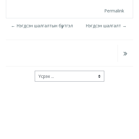
Moodle.com
Permalink
← Нэгдсэн шалгалтын бүртгэл
Нэгдсэн шалгалт →
жишээ 2
Moodle
community
Үсрэх ...
Moodle
free support
Moodle
development
Moodle