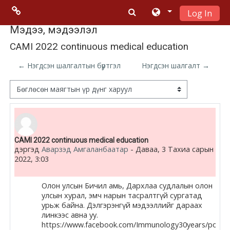
Log In
Үндсэн гарчигт очих
Menu 2
Мэдээ, мэдээлэл
CAMI 2022 continuous medical education
Moodle
← Нэгдсэн шалгалтын бүртгэл
Нэгдсэн шалгалт →
community
Дэлгэцний горим
Moodle
free support
Number of replies: 0
CAMI 2022 continuous medical education
Moodle
дэргэд
Аварзэд Амгаланбаатар
-
Даваа, 3 Тахиа сарын
development
2022, 3:03
Moodle
Олон улсын Бичил амь, Дархлаа судлалын олон
Docs
улсын хурал, эмч нарын тасралтгүй сургатад
урьж байна. Дэлгэрэнгүй мэдээллийг дараах
линкээс авна уу.
https://www.facebook.com/Immunology30years/posts