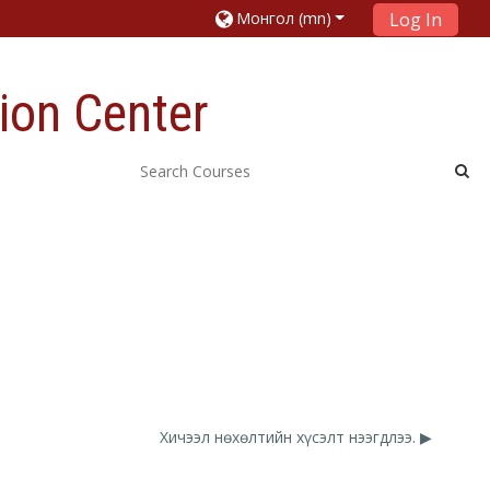
Монгол ‎(mn)‎
Log In
ion Center
Хичээл нөхөлтийн хүсэлт нээгдлээ. ▶︎