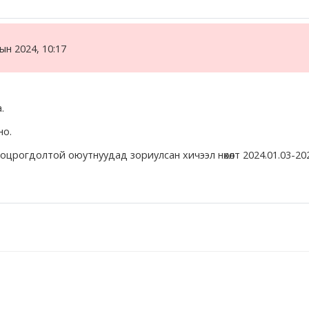
ын 2024, 10:17
а.
но.
црогдолтой оюутнуудад зориулсан хичээл нөхөлт 2024.01.03-202