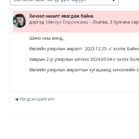
жишээ 2
Number of replies: 0
Хичээл нөхөлт явагдаж байна.
дэргэд
Мөнхзул Ёндонжамц
-
Лхагва, 3 Хулгана сар
Moodle community
Moodle free support
Шинэ оны мэнд,
Өвлийн улирлын амралт 2023.12.25 -с эхэлж байн
Moodle development
Хаврын 2-р улирлын хичээл 2024.03.04-с эхлэх бол
Moodle Docs
Өвлийн улирлын амралтын хугацаанд хичээлийн хо
Moodle.com
◀︎ Нэгдсэн шалгалт