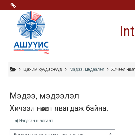
Үндсэн гарчигт очих
Menu 2
In
Moodle community
Moodle free support
Moodle development
Цахим хуудаснууд
Мэдээ, мэдээлэл
Хичээл нөхө
Moodle Docs
Мэдээ, мэдээлэл
Хичээл нөхөлт явагдаж байна.
Moodle.com
◀︎ Нэгдсэн шалгалт
гэцний горим