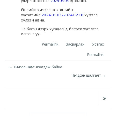
улирлын хичээл
2024.03.04
нд эхлэнэ.
Moodle.com
Өвлийн хичээл нөхөлтийн
хүсэлтийг
2024.01.03-2024.02.18
хүртэл
хүлээн авна.
жишээ 2
Та бүхэн дээрх хугацаанд багтаж хүсэлтээ
илгээнэ үү.
Permalink
Засварлах
Устгах
Moodle
Permalink
community
Moodle
← Хичээл нөхөлт явагдаж байна.
free support
Нэгдсэн шалгалт →
Moodle
development
Moodle
Jump to...