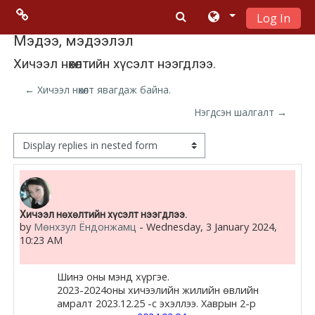
Log In
Skip to main content
Menu 2
Мэдээ, мэдээлэл
Хичээл нөхөлтийн хүсэлт нээгдлээ.
Moodle
← Хичээл нөхөлт явагдаж байна.
community
Нэгдсэн шалгалт →
Moodle
Display mode
free support
Moodle
Number of replies: 0
Хичээл нөхөлтийн хүсэлт нээгдлээ.
development
by
Мөнхзул Ёндонжамц
-
Wednesday, 3 January 2024,
10:23 AM
Moodle
Docs
Шинэ оны мэнд хүргэе.
2023-2024оны хичээлийн жилийн өвлийн
амралт 2023.12.25 -с эхэллээ. Хаврын 2-р