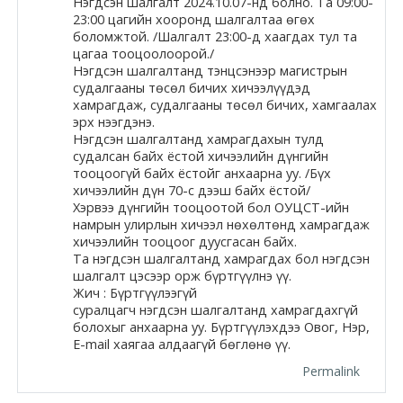
Нэгдсэн шалгалт
2024.10.07
-нд болно. Та
09:00-
23:00
цагийн хооронд шалгалтаа өгөх
Moodle.com
боломжтой. /Шалгалт 23:00-д хаагдах тул та
цагаа тооцоолоорой./
Нэгдсэн шалгалтанд тэнцсэнээр магистрын
судалгааны төсөл бичих хичээлүүдэд
жишээ 2
хамрагдаж, судалгааны төсөл бичих, хамгаалах
эрх нээгдэнэ.
Нэгдсэн шалгалтанд хамрагдахын тулд
судалсан байх ёстой хичээлийн дүнгийн
Moodle
тооцоогүй байх ёстойг анхаарна уу. /Бүх
хичээлийн дүн 70-с дээш байх ёстой/
community
Хэрвээ дүнгийн тооцоотой бол
ОУЦСТ-ийн
намрын улирлын хичээл нөхөлтөнд хамрагдаж
Moodle
хичээлийн тооцоог дуусгасан байх
.
free support
Та нэгдсэн шалгалтанд хамрагдах бол нэгдсэн
шалгалт цэсээр орж бүртгүүлнэ үү.
Жич : Бүртгүүлээгүй
суралцагч нэгдсэн шалгалтанд хамрагдахгүй
Moodle
болохыг анхаарна уу. Бүртгүүлэхдээ Овог, Нэр,
development
E-mail хаягаа алдаагүй бөглөнө үү.
Permalink
Moodle