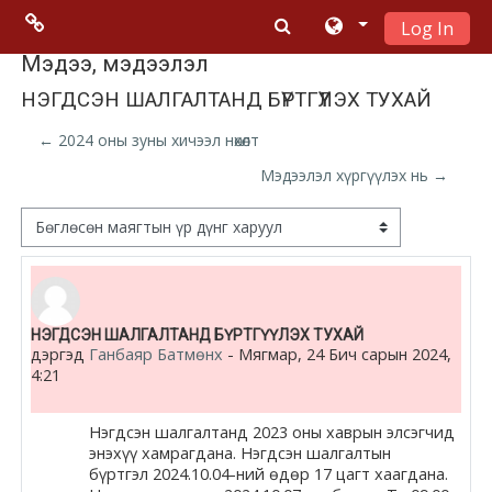
Log In
Үндсэн гарчигт очих
Menu 2
Мэдээ, мэдээлэл
НЭГДСЭН ШАЛГАЛТАНД БҮРТГҮҮЛЭХ ТУХАЙ
Moodle
← 2024 оны зуны хичээл нөхөлт
community
Мэдээлэл хүргүүлэх нь →
Moodle
Дэлгэцний горим
free support
Moodle
Number of replies: 0
НЭГДСЭН ШАЛГАЛТАНД БҮРТГҮҮЛЭХ ТУХАЙ
development
дэргэд
Ганбаяр Батмөнх
-
Мягмар, 24 Бич сарын 2024,
4:21
Moodle
Docs
Нэгдсэн шалгалтанд
2023 оны хаврын элсэгчид
энэхүү хамрагдана. Нэгдсэн шалгалтын
бүртгэл
2024.10.04
-ний өдөр
17
цагт хаагдана.