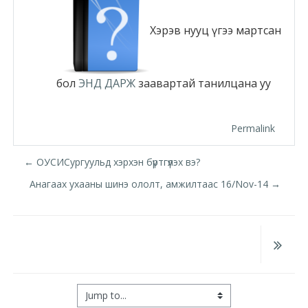
Moodle.com
Хэрэв нууц үгээ мартсан
жишээ 2
бол
ЭНД ДАРЖ
заавартай танилцана уу
Moodle
Permalink
community
← ОУСИСургуульд хэрхэн бүртгүүлэх вэ?
Moodle
Анагаах ухааны шинэ ололт, амжилтаас 16/Nov-14 →
free support
Moodle
development
Moodle
Jump to...