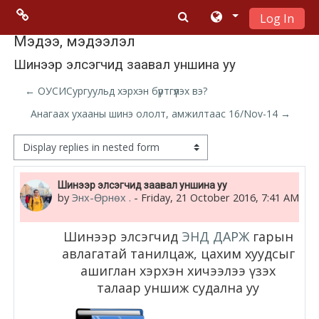
Log In
Skip to main content
Menu 2
Мэдээ, мэдээлэл
Шинээр элсэгчид заавал уншина уу
Moodle
← ОУСИСургуульд хэрхэн бүртгүүлэх вэ?
community
Анагаах ухааны шинэ ололт, амжилтаас 16/Nov-14 →
Moodle
Display mode
free support
Number of replies: 0
Шинээр элсэгчид заавал уншина уу
by
Энх-Өрнөх .
-
Friday, 21 October 2016, 7:41 AM
Moodle
development
Шинээр элсэгчид
ЭНД ДАРЖ
гарын
Moodle
авлагатай танилцаж, цахим хуудсыг
ашиглан хэрхэн хичээлээ үзэх
Docs
талаар уншиж судална уу