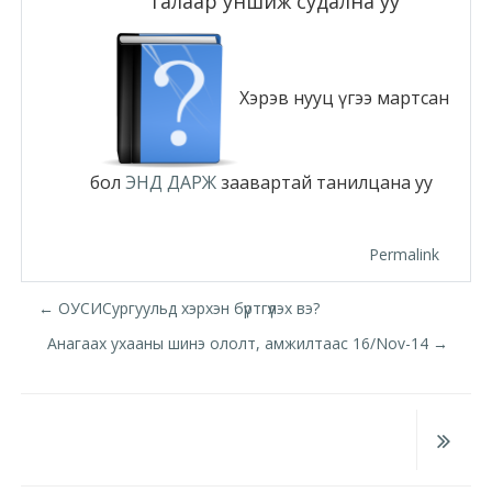
талаар уншиж судална уу
Moodle.com
Хэрэв нууц үгээ мартсан
жишээ 2
бол
ЭНД ДАРЖ
заавартай танилцана уу
Moodle
community
Permalink
Moodle
← ОУСИСургуульд хэрхэн бүртгүүлэх вэ?
free support
Анагаах ухааны шинэ ололт, амжилтаас 16/Nov-14 →
Moodle
development
Moodle