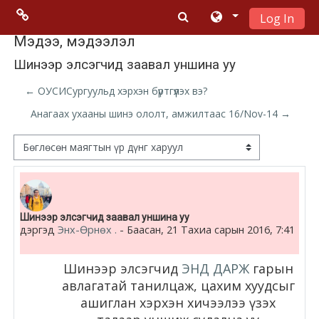
Log In
Үндсэн гарчигт очих
Menu 2
Мэдээ, мэдээлэл
Шинээр элсэгчид заавал уншина уу
Moodle
← ОУСИСургуульд хэрхэн бүртгүүлэх вэ?
community
Анагаах ухааны шинэ ололт, амжилтаас 16/Nov-14 →
Moodle
Дэлгэцний горим
free support
Moodle
Number of replies: 0
Шинээр элсэгчид заавал уншина уу
development
дэргэд
Энх-Өрнөх .
-
Баасан, 21 Тахиа сарын 2016, 7:41
Moodle
Шинээр элсэгчид
ЭНД ДАРЖ
гарын
Docs
авлагатай танилцаж, цахим хуудсыг
ашиглан хэрхэн хичээлээ үзэх