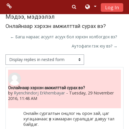
Log In
Skip to main content
Menu 2
Мэдээ, мэдээлэл
Онлайнаар хэрхэн амжилттай сурах вэ?
Moodle
← Багш нараас асуулт асуух бол хэрхэн холбогдох вэ?
community
Аутофаги гэж юу вэ? →
Moodle
Display mode
free support
Moodle
Number of replies: 0
Онлайнаар хэрхэн амжилттай сурах вэ?
development
by
Ryenchindorj Erkhembayar
-
Tuesday, 29 November
2016, 11:48 AM
Moodle
Docs
Онлайн сургалтын онцлог нь орон зай, цаг
хугацаанаас үл хамааран суралцдаг давуу тал
байдаг.