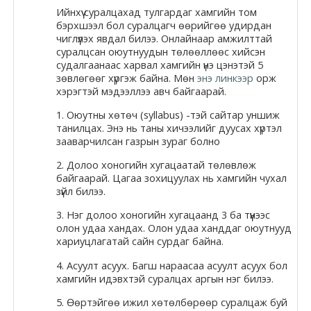
Ийнхүү суралцахад тулгардаг хамгийн том
Moodle.com
бэрхшээл бол суралцагч өөрийгөө удирдан
чиглүүлэх явдал билээ. Онлайнаар амжилттай
суралцсан оюутнуудын төлөөллөөс хийсэн
судалгаанаас харвал хамгийн үнэ цэнэтэй 5
жишээ 2
зөвлөгөөг хүргэж байна. Мөн
энэ линкээр
орж
хэрэгтэй мэдээллээ авч байгаарай.
1. Оюутны хөтөч (syllabus) -тэй сайтар уншиж
танилцах. Энэ нь таны хичээлийг дуусах хүртэл
Moodle
зааварчилсан газрын зураг болно
community
2. Долоо хоногийн хугацаатай төлөвлөж
байгаарай. Цагаа зохицуулах нь хамгийн чухал
Moodle
зүйл билээ.
free support
3. Нэг долоо хоногийн хугацаанд 3 ба түүнээс
олон удаа хандах. Олон удаа ханддаг оюутнууд
Moodle
хариуцлагатай сайн сурдаг байна.
development
4. Асуулт асуух. Багш нараасаа асуулт асуух бол
хамгийн идэвхтэй суралцах аргын нэг билээ.
Moodle
5. Өөртэйгөө ижил хөтөлбөрөөр суралцаж буй