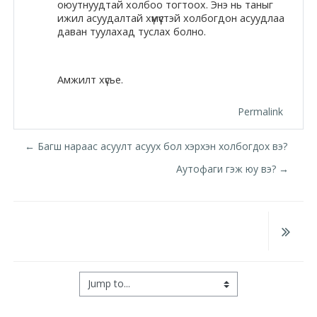
Docs
оюутнуудтай холбоо тогтоох. Энэ нь таныг
ижил асуудалтай хүмүүстэй холбогдон асуудлаа
даван туулахад туслах болно.
Moodle.com
Амжилт хүсье.
Permalink
← Багш нараас асуулт асуух бол хэрхэн холбогдох вэ?
Аутофаги гэж юу вэ? →
Jump to...