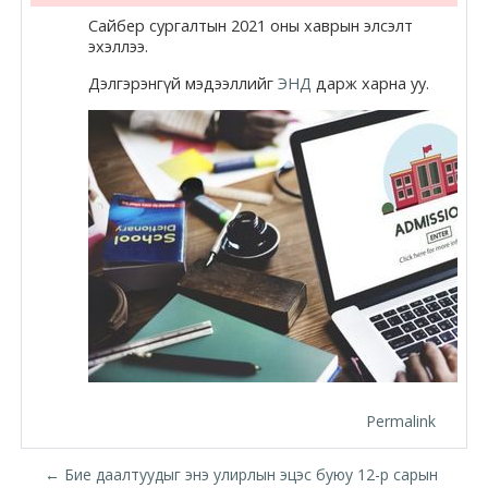
Сайбер сургалтын 2021 оны хаврын элсэлт
Moodle.com
эхэллээ.
Дэлгэрэнгүй мэдээллийг
ЭНД
дарж харна уу.
жишээ 2
Moodle
community
Moodle
free support
Moodle
development
Permalink
Moodle
← Бие даалтуудыг энэ улирлын эцэс буюу 12-р сарын