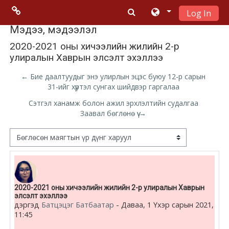
Log In
Үндсэн гарчигт очих
Menu 2
Мэдээ, мэдээлэл
2020-2021 оны хичээлийн жилийн 2-р
улиралын Хаврын элсэлт эхэллээ
Moodle
community
← Бие даалтуудыг энэ улирлын эцэс буюу 12-р сарын
31-ийг хүртэл сунгах шийдвэр гаргалаа
Moodle
Сэтгэл ханамж болон ажил эрхлэлтийн судалгаа
free support
Заавал бөглөнө үү →
Дэлгэцний горим
Moodle
development
Moodle
Number of replies: 0
2020-2021 оны хичээлийн жилийн 2-р улиралын Хаврын
Docs
элсэлт эхэллээ
дэргэд
Батцэцэг Батбаатар
-
Даваа, 1 Үхэр сарын 2021,
11:45