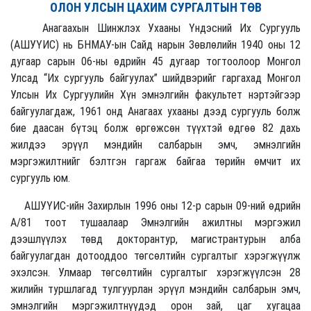
ОЛОН УЛСЫН ЦАХИМ СУРГАЛТЫН ТӨВ
Анагаахын Шинжлэх Ухааны Үндэсний Их Сургууль
(АШУҮИС) нь БНМАУ-ын Сайд нарын Зөвлөлийн 1940 оны 12
дугаар сарын 06-ны өдрийн 45 дугаар тогтоолоор Монгол
Улсад “Их сургууль байгуулах” шийдвэрийг гаргахад Монгол
Улсын Их Сургуулийн Хүн эмнэлгийн факультет нэртэйгээр
байгуулагдаж, 1961 онд Анагаах ухааны дээд сургууль болж
бие даасан бүтэц болж өргөжсөн түүхтэй өдгөө 82 дахь
жилдээ эрүүл мэндийн салбарын эмч, эмнэлгийн
мэргэжилтнийг бэлтгэн гаргаж байгаа төрийн өмчит их
сургууль юм.
АШУҮИС-ийн Захирлын 1996 оны 12-р сарын 09-ний өдрийн
А/81 тоот тушаалаар Эмнэлгийн ажилтны мэргэжил
дээшлүүлэх төвд докторантур, магистрантурын алба
байгуулагдан дотооддоо төгсөлтийн сургалтыг хэрэгжүүлж
эхэлсэн. Улмаар төгсөлтийн сургалтыг хэрэгжүүлсэн 28
жилийн туршлагад тулгуурлан эрүүл мэндийн салбарын эмч,
эмнэлгийн мэргэжилтнүүдэд орон зай, цаг хугацаа