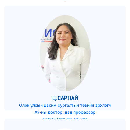
Ц.САРНАЙ
Олон улсын цахим сургалтын төвийн эрхлэгч
АУ-ны доктор, дэд профессор
sarnai@mnums.edu.mn