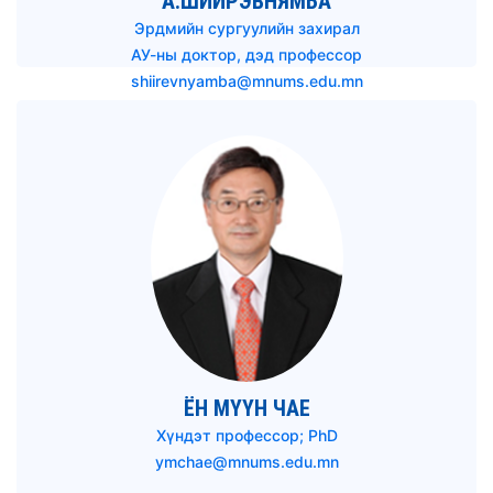
А.ШИЙРЭВНЯМБА
Эрдмийн сургуулийн захирал
АУ-ны доктор, дэд профессор
shiirevnyamba@mnums.edu.mn
ЁН МҮҮН ЧАЕ
Хүндэт профессор; PhD
ymchae@mnums.edu.mn