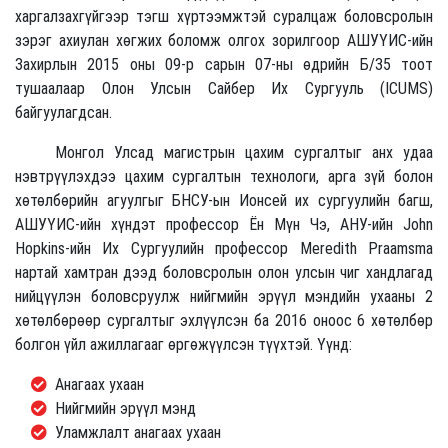
харгалзахгүйгээр тэгш хүртээмжтэй суралцаж боловсролын
зэрэг ахиулан хөгжих боломж олгох зорилгоор АШУҮИС-ийн
Захирлын 2015 оны 09-р сарын 07-ны өдрийн Б/35 тоот
тушаалаар Олон Улсын Сайбер Их Сургууль (ICUMS)
байгуулагдсан.
Монгол Улсад магистрын цахим сургалтыг анх удаа
нэвтрүүлэхдээ цахим сургалтын технологи, арга зүй болон
хөтөлбөрийн агуулгыг БНСУ-ын Ионсей их сургуулийн багш,
АШУҮИС-ийн хүндэт профессор Ён Мүн Чэ, АНУ-ийн John
Hopkins-ийн Их Сургуулийн профессор Meredith Praamsma
нартай хамтран дээд боловсролын олон улсын чиг хандлагад
нийцүүлэн боловсруулж нийгмийн эрүүл мэндийн ухааны 2
хөтөлбөрөөр сургалтыг эхлүүлсэн ба 2016 оноос 6 хөтөлбөр
болгон үйл ажиллагааг өргөжүүлсэн түүхтэй. Үүнд:
Анагаах ухаан
Нийгмийн эрүүл мэнд
Уламжлалт анагаах ухаан