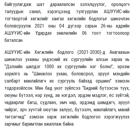
байгуулагдаж шат дараалалсан хэлэлцүүлэг, оролцогч
талуудын санал, хэрэгцээнд тулгуурлан АШУҮИС-ийн
тогтвортой хөгжлийг хангах хөгжлийн бодлогыг шинэчлэн
боловсруулж 2021 оны 04 дүгээр сарын 26-ны өдрийн
АШУҮИС-ийн Удирдах зөвлөлийн 06 тоот тогтоолоор
баталсан.
АШУҮИС-ийн Хөгжлийн бодлого (2021-2030)-д Анагаахын
шинжлэх ухааны үндэсний их сургуулийн алсын хараа нь
“Дэлхийн шилдэг 1000 их сургуулийн нэг болно”, эрхэм
зорилго нь “Шинжлэх ухаан, боловсрол, эрүүл мэндийн
салбарт манлайлагч их сургууль байхад оршино” хэмээн
тодорхойлсон. Мөн бид үнэт зүйлсээ “Бидний бүтээсэн түүх,
оюуны бүтээл, нэр хүнд, эв нэгдэл, эрдэм мэдлэг, ёс зүйтэй,
чадварлаг багш, судлаач, эмч нар, эрдэмд шамдагч, эрүүл
чийрэг, эрч хүчтэй оюутан залуус, бүтээлч, манлайлагч, манай
төгсөгчид” хэмээн харж хөгжлийн бодлогоо хэрэгжүүлэх
зарчмыг баримтлан ажиллаж байна.