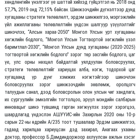
хөндлөнгийн үнэлгээг үе шаттай хийхэд гүйцэтгэл нь 2018 онд
57,7%, 2019 онд 72,15% байсан. Шинжээчдийн дүгнэлтээр дунд
хугацааны стратеги төлөвлөлт, эрдэм шинжилгээ, мэргэжлийн
үйл ажиллагааны төлөвлөлтийн үндсэн шалгуур үзүүлэлтийг
шинэчлэх, “Алсын хараа-2050” Монгол Улсын урт хугацааны
хөгжлийн бодлого, “Монгол Улсын Тогтвортой хөгжлийн үзэл
баримтлал-2030”, “Монгол Улсын дунд хугацааны (2020-2025)
тогтвортой хөгжлийн бодлого” зэрэг төр засгийн бодлого, цаг
үе, улс орны нөхцөл байдалтай уялдуулан боловсруулах,
стратеги төлөвлөлтийг хариуцах алба, нэгж, тодорхой цаг
хугацаанд үр дүнг хэмжих нэгжтэйгээр шинэчлэн
боловсруулах зэрэг шинжээчдийн зөвлөмж, оролцогч
талуудын санал, дээд боловсролын олон улсын чиг хандлага,
их сургуулийн эмнэлгийн тогтолцоо, эрүүл мэндийн салбарын
инновацыг шинэ түвшинд гарган хөгжүүлэх зэрэг хэрэгцээ,
шаардлагад үндэслэн АШУҮИС-ийн Захирлын 2020 оны 10-р
сарын 22-ны өдрийн А/235 тоот тушаалаар Эрдэм шинжилгээ,
гадаад харилцаа хариуцсан дэд захирал, Анагаах ухааны
доктор, профессор Б.Дамдиндоржоор ахлуулсан ажлын хэсэг