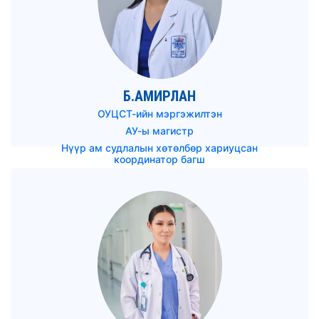
Б.АМИРЛАН
ОУЦСТ-ийн мэргэжилтэн
АУ-ы магистр
Нүүр ам судлалын хөтөлбөр хариуцсан
координатор багш
amirlan@mnums.edu.mn