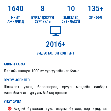
1640
8
10
135+
НИЙТ
БҮРЭЛДЭХҮҮН
ЭМНЭЛЭГ,
ХИЧЭЭЛ
АЖИЛЧИД
СУРГУУЛЬ
СУВИЛАХУЙ
2016+
ВИДЕО БОЛОН КОНТЕНТ
АЛСЫН ХАРАА
Дэлхийн шилдэг 1000 их сургуулийн нэг болно.
ЭРХЭМ ЗОРИЛГО
Шинжлэх ухаан, бололвсрол, эрүүл мэндийн салбарт
манлайлагч их сургууль байхад оршино.
ҮНЭТ ЗҮЙЛ
Бидний бүтээсэн түүх, оюуны бүтээл, нэр хүнд, эв