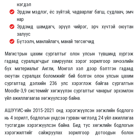
нэгдэл
Эрдэм мэдлэг, ёс зүйтэй, чадварлаг багш, судлаач, эмч
нар
Эрдэмд шамдагч, эрүүл чийрэг, эрч хүчтэй оюутан
залуус
Бүтээлч, манлайлагч, манай төгсөгчид
Магистрын цахим сургалтыг олон улсын түвшинд хүргэж
гадаад суралцагчдыг хамруулах зэрэг зорилгоор хичээлийн
бүх материалыг Англи, Монгол хэл дээр бэлтгэн гадаад
оюутан суралцах боломжийг бий болгон олон улсын цахим
сургалтад дэлхийн 236 улс хэрэглэж байгаа сургалтын
Moodle-3,9 системийг хөгжүүлэн сургалтыг чанарыг эрхэмлэн
үйл ажиллагаагаа хөгжүүлсээр байна.
АШУҮИС-ийн 2015-2021 онд хэрэгжүүлсэн хөгжлийн бодлого
нь 4 зорилт, бодлогын үндсэн гурван чиглэлд 24 үйл ажиллагаа
тусгагдан хэрэгжүүлсэн байна. Бид тус хөгжлийн бодлогын
хэрэгжилтийг сайжруулах зорилгоор дотоодын болон