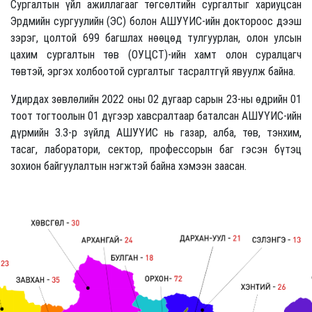
Сургалтын үйл ажиллагааг төгсөлтийн сургалтыг хариуцсан
Эрдмийн сургуулийн (ЭС) болон АШУҮИС-ийн доктороос дээш
зэрэг, цолтой 699 багшлах нөөцөд тулгуурлан, олон улсын
цахим сургалтын төв (ОУЦСТ)-ийн хамт олон суралцагч
төвтэй, эргэх холбоотой сургалтыг тасралтгүй явуулж байна.
Удирдах зөвлөлийн 2022 оны 02 дугаар сарын 23-ны өдрийн 01
тоот тогтоолын 01 дүгээр хавсралтаар баталсан АШУҮИС-ийн
дүрмийн 3.3-р зүйлд АШУҮИС нь газар, алба, төв, тэнхим,
тасаг, лаборатори, сектор, профессорын баг гэсэн бүтэц
зохион байгуулалтын нэгжтэй байна хэмээн заасан.