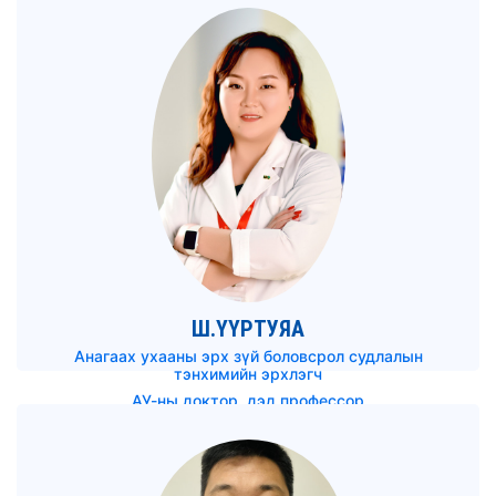
Ш.ҮҮРТУЯА
Анагаах ухааны эрх зүй боловсрол судлалын
тэнхимийн эрхлэгч
АУ-ны доктор, дэд профессор
uurtuya@mnums.edu.mn