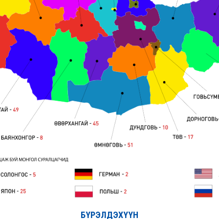
БҮРЭЛДЭХҮҮН