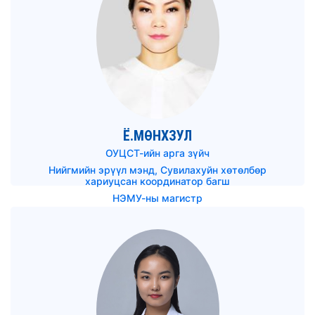
Ё.МӨНХЗУЛ
ОУЦСТ-ийн арга зүйч
Нийгмийн эрүүл мэнд, Сувилахуйн хөтөлбөр
хариуцсан координатор багш
НЭМУ-ны магистр
munkhzul.e@mnums.edu.mn