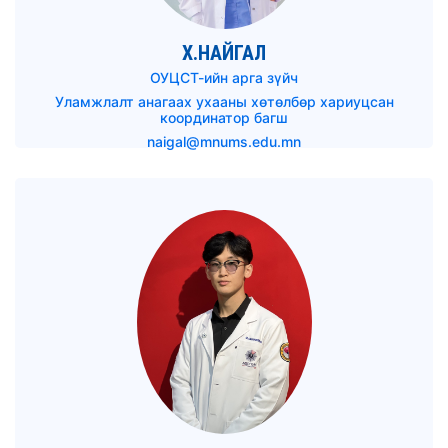
Х.НАЙГАЛ
ОУЦСТ-ийн арга зүйч
Уламжлалт анагаах ухааны хөтөлбөр хариуцсан
координатор багш
naigal@mnums.edu.mn