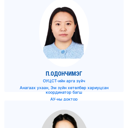
П.ОДОНЧИМЭГ
ОУЦСТ-ийн арга зүйч
Анагаах ухаан, Эм зүйн хөтөлбөр хариуцсан
координатор багш
АУ-ны доктор
odonchimeg.p@mnums.edu.mn