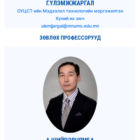
Г.ҮЛЭМЖЖАРГАЛ
ОУЦСТ-ийн Мэдээлэл технологийн мэргэжилтэн
Хүний их эмч
ulemjjargal@mnums.edu.mn
ЗӨВЛӨХ ПРОФЕССОРУУД