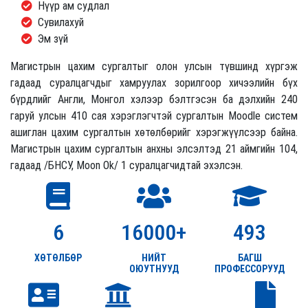
Нүүр ам судлал
Сувилахуй
Эм зүй
Магистрын цахим сургалтыг олон улсын түвшинд хүргэж
гадаад суралцагчдыг хамруулах зорилгоор хичээлийн бүх
бүрдлийг Англи, Монгол хэлээр бэлтгэсэн ба дэлхийн 240
гаруй улсын 410 сая хэрэглэгчтэй сургалтын Moodle систем
ашиглан цахим сургалтын хөтөлбөрийг хэрэгжүүлсээр байна.
Магистрын цахим сургалтын анхны элсэлтэд 21 аймгийн 104,
гадаад /БНСУ, Moon Ok/ 1 суралцагчидтай эхэлсэн.
6
16000+
493
ХӨТӨЛБӨР
НИЙТ
БАГШ
ОЮУТНУУД
ПРОФЕССОРУУД