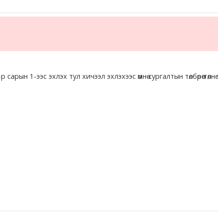
ын 1-ээс эхлэх тул хичээл эхлэхээс өмнө сургалтын төлбөрөө төлнө 