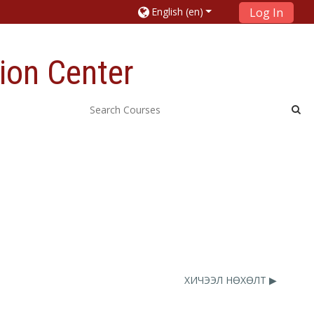
English ‎(en)‎
Log In
ion Center
ХИЧЭЭЛ НӨХӨЛТ ▶︎