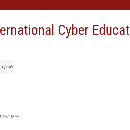
ternational Cyber Educat
х тухай
тгүүлнэ үү