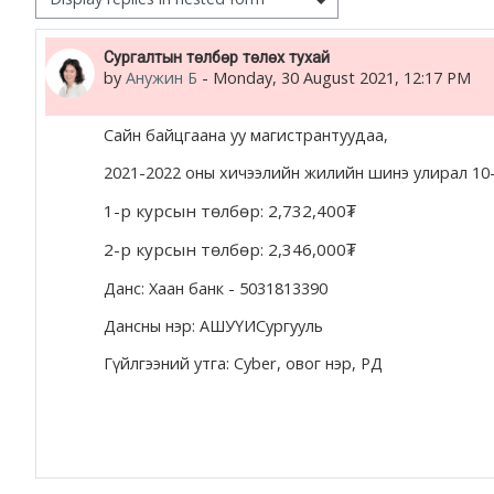
жишээ 2
Number of replies: 0
Сургалтын төлбөр төлөх тухай
by
Анужин Б
-
Monday, 30 August 2021, 12:17 PM
Moodle community
Moodle free support
Сайн байцгаана уу магистрантуудаа,
2021-2022 оны хичээлийн жилийн шинэ улирал 10-р сар
Moodle development
1-р курсын төлбөр: 2,732,400₮
Moodle Docs
2-р курсын төлбөр: 2,346,000₮
Данс: Хаан банк - 5031813390
Дансны нэр: АШУҮИСургууль
Moodle.com
Гүйлгээний утга: Cyber, овог нэр, РД