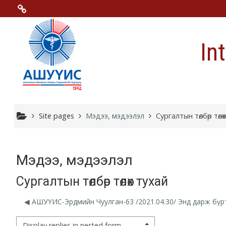
Skip to main content
Menu 2
In
Moodle community
Moodle free support
Moodle development
Site pages
Мэдээ, мэдээлэл
Сургалтын төлбөр төлө
Moodle Docs
Мэдээ, мэдээлэл
Сургалтын төлбөр төлөх тухай
Moodle.com
◀︎ АШУҮИС-Эрдмийн Чуулган-63 /2021.04.30/ Энд дарж бүр
isplay mode