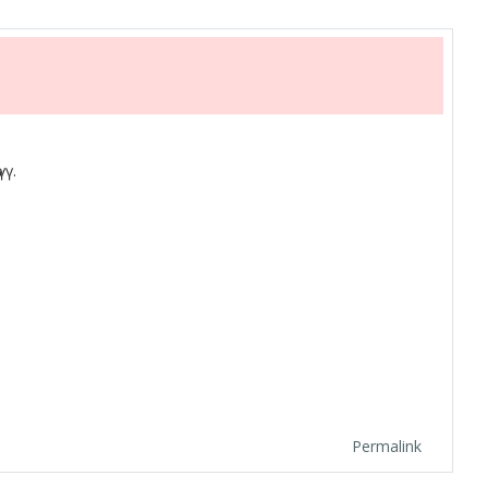
үү.
Permalink