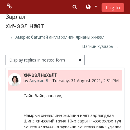
Log In
Skip to main content
Menu 2
Зарлал
ХИЧЭЭЛ НӨХӨЛТ
Moodle
← Америк багштай англи хэлний ярианы хичээл
community
Цагийн хуваарь →
Moodle
Display mode
free support
Number of replies: 2
ХИЧЭЭЛ НӨХӨЛТ
by
Анужин Б
-
Tuesday, 31 August 2021, 2:31 PM
Moodle
development
Сайн байцгаана уу,
Moodle
Docs
Намрын хичээлийн жилийн нөхөлт зарлагдлаа.
Шинэ хичээлийн жил 10-р сарын 1-ээс эхлэх тул
хичээл эхлэхээс өмнө унасан хичээлээ нөхөж судална