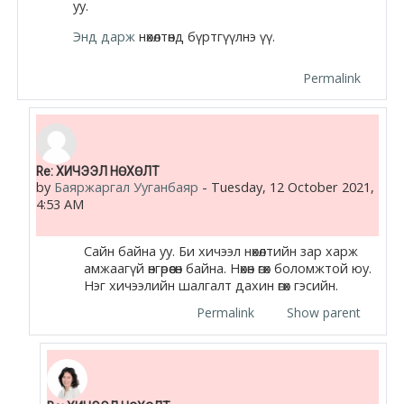
уу.
Moodle.com
Энд дарж
нөхөлтөнд бүртгүүлнэ үү.
Permalink
жишээ 2
Moodle
In reply to Анужин Б
Re: ХИЧЭЭЛ НӨХӨЛТ
by
Баяржаргал Ууганбаяр
-
Tuesday, 12 October 2021,
community
4:53 AM
Moodle
Сайн байна уу. Би хичээл нөхөлтийн зар харж
free support
амжаагүй өнгөрөөсөн байна. Нөхөн өгөх боломжтой юу.
Нэг хичээлийн шалгалт дахин өгөх гэсийн.
Moodle
Permalink
Show parent
development
Moodle