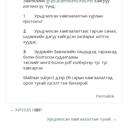
Зөвлөлийн
grad.ac@mnums.edu.mn
хаягруу
илгээнэ үү. Үүнд:
Moodle.com
1. Урьдчилсан хамгаалалтын хурлын
протокол
жишээ 2
2.
Урьдчилсан хамгаалалтаас гарсан санал,
шүүмжийн дагуу хийгдсэн засварыг илтгэх
хуудас
3.
Эрдмийн Зөвлөлийн гишүүдэд тараахад
Moodle
бэлэн болгосон судалгааны
community
төслийг word болон pdf хэлбэрээр тус тус
хавсаргах
Moodle
Майлын subject дээр 09 сарын хамгаалалтад
free support
орох тухай хүсэлт гэж бичээрэй.
Permalink
Moodle
development
← ХИЧЭЭЛ НӨХӨЛТ
Урьдчилсан хамгаалалтын тухай: →
Moodle