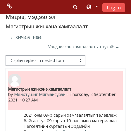
Log In
Skip to main content
Menu 2
Мэдээ, мэдээлэл
Магистрын жинхэнэ хамгаалалт
Moodle
← ХИЧЭЭЛ НӨХӨЛТ
community
Урьдчилсан хамгаалалтын тухай: →
Moodle
Display mode
free support
Moodle
Number of replies: 0
Магистрын жинхэнэ хамгаалалт
development
by
Мөнхтүшиг Мягмансүрэн
-
Thursday, 2 September
2021, 10:27 AM
Moodle
Docs
2021 оны 09-р сарын хамгаалалтыг төлөвлөж
байгаа тул 09 сарын 10-аас өмнө материалаа
Төгсөлтийн сургалтын Эрдмийн