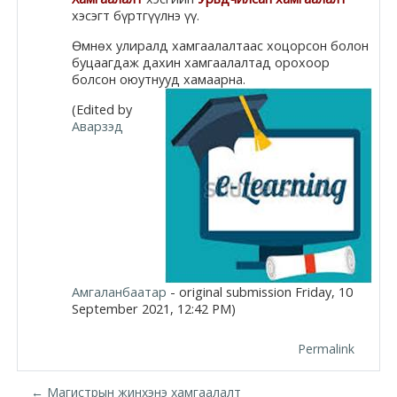
хэсэгт бүртгүүлнэ үү.
Moodle.com
Өмнөх улиралд хамгаалалтаас хоцорсон болон
буцаагдаж дахин хамгаалалтад орохоор
болсон оюутнууд хамаарна.
жишээ 2
(Edited by
Аварзэд
Moodle
community
Moodle
free support
Амгаланбаатар
- original submission Friday, 10
Moodle
September 2021, 12:42 PM)
development
Permalink
Moodle
← Магистрын жинхэнэ хамгаалалт