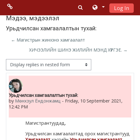
Log In
Skip to main content
Menu 2
Мэдээ, мэдээлэл
Урьдчилсан хамгаалалтын тухай:
Moodle
← Магистрын жинхэнэ хамгаалалт
community
ХИЧЭЭЛИЙН ШИНЭ ЖИЛИЙН МЭНД ХҮРГЭЕ. →
Moodle
Display mode
free support
Moodle
Number of replies: 0
Урьдчилсан хамгаалалтын тухай:
development
by
Мөнхзул Ёндонжамц
-
Friday, 10 September 2021,
12:42 PM
Moodle
Docs
Магистрантуудад,
Урьдчилсан хамгаалалтад орох магистрантууд
Хамгаалалт
хэсгийн
Урьдчилсан хамгаалалт