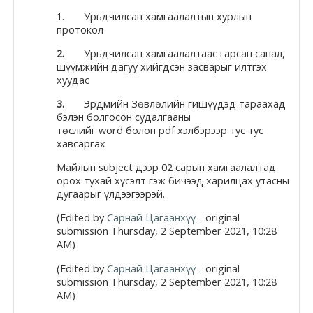
1. Урьдчилсан хамгаалалтын хурлын
Moodle.com
протокол
2.
Урьдчилсан хамгаалалтаас гарсан санал,
шүүмжийн дагуу хийгдсэн засварыг илтгэх
жишээ 2
хуудас
3.
Эрдмийн Зөвлөлийн гишүүдэд тараахад
бэлэн болгосон судалгааны
Moodle
төслийг word болон pdf хэлбэрээр тус тус
хавсаргах
community
Майлын subject дээр 02 сарын хамгаалалтад
Moodle
орох тухай хүсэлт гэж бичээд харилцах утасны
дугаарыг үлдээгээрэй.
free support
(Edited by
Сарнай Цагаанхүү
- original
submission Thursday, 2 September 2021, 10:28
Moodle
AM)
development
(Edited by
Сарнай Цагаанхүү
- original
submission Thursday, 2 September 2021, 10:28
Moodle
AM)