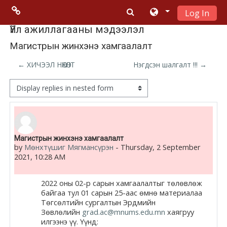
Log In
Skip to main content
Menu 2
Үйл ажиллагааны мэдээлэл
Магистрын жинхэнэ хамгаалалт
Moodle
← ХИЧЭЭЛ НӨХӨЛТ
Нэгдсэн шалгалт !!! →
community
Display mode
Moodle
free support
Number of replies: 0
Магистрын жинхэнэ хамгаалалт
Moodle
by
Мөнхтүшиг Мягмансүрэн
-
Thursday, 2 September
development
2021, 10:28 AM
Moodle
2022 оны 02-р сарын хамгаалалтыг төлөвлөж
Docs
байгаа тул 01 сарын 25-аас өмнө материалаа
Төгсөлтийн сургалтын Эрдмийн
Зөвлөлийн
grad.ac@mnums.edu.mn
хаягруу
илгээнэ үү. Үүнд: