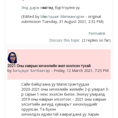
Энд дарж
нөхөлтөнд бүртгүүлнэ үү.
(Edited by
Мөнхтүшиг Мягмансүрэн
- original
submission Tuesday, 31 August 2021, 2:32 PM)
Permalink
Discuss this topic
(2 replies so far)
2021 Оны хаврын хичээлийн жил эхэлсэн тухай
by
Батцэцэг Батбаатар
-
Friday, 12 March 2021, 7:25 PM
Сайн байцгаана уу Магистрантуудаа
2020-2021 оны хичээлийн жилийн 2-р улирал 3-
р сарын 1-нээс эхэлсэн билээ. Энэхүү улиралд
2019 оны намрын элсэлтээс - 2021 оны хаврын
элсэлтийн ангиуд хуваарьт хичээлүүдийг
оруулсан. Та бүхэн
хичээлдээ идэвхтэй хамрагдана уу. Харин