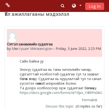
Log In
Skip to main content
Menu 2
Үйл ажиллагааны мэдээлэл
Moodle
community
Сэтгэл ханамжийн судалгаа
Moodle
by
Мөнхтүшиг Мягмансүрэн
-
Friday, 3 June 2022, 2:25 PM
free support
Сайн байна уу
Moodle
Энэхүү судалгаа нь таны хичээлийн чанар,
сургалттай холбоотой судалгаа тул та заавал
development
бөглөж өгнө үү. Судалгаа нь нууцлалтай тул та санал
хүсэлтээ чөлөөтэй илэрхийлж болно.
Moodle
Та доорх холбоосоор орж судалгааг бөглөнө үү.
Docs
https://docs.google.com/forms/d/10jvs_Y4lRPn0AU
Permalink
Discuss this topic
(0 replies so far)