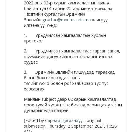
2022 оны 02-р сарын хамгаалалтыг төлөвлөж
байгаа тул 01 сарын 25-аас өмнө материалаа
Төгсөлтийн сургалтын Эрдмийн
Зөвлөлийн
grad.ac@mnums.edu.mn
хаягруу
илгээнэ үү. Үүнд:
1. Урьдчилсан хамгаалалтын хурлын
протокол
2.
Урьдчилсан хамгаалалтаас гарсан санал,
шүүмжийн дагуу хийгдсэн засварыг илтгэх
хуудас
3.
Эрдмийн Зөвлөлийн гишүүдэд тараахад
бэлэн болгосон судалгааны
төслийг word болон pdf хэлбэрээр тус тус
хавсаргах
Майлын subject дээр 02 сарын хамгаалалтад
орох тухай хүсэлт гэж бичээд харилцах утасны
дугаарыг үлдээгээрэй.
(Edited by
Сарнай Цагаанхүү
- original
submission Thursday, 2 September 2021, 10:28
AM)