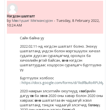
Docs
Нэгдсэн шалгалт
by
Мөнхтүшиг Мягмансүрэн
-
Tuesday, 8 February 2022,
Moodle.com
10:24 AM
Сайн байна уу
2022.02.11-нд нэгдсэн шалгалт болно. Энэхүү
шалгалтанд үндсэн болон мэргэшүүлэх хичээл
судалж дууссан суралцагчид оролцох ба
хичээлийн өртэй байсан, өмнөх нэгдсэн
шалгалтуудаас хоцорсон суралцагч бүртгүүлнэ
үү.
Бүртгүүлэх холбоос
:
https://docs.google.com/forms/d/1kdf8uRoRPLhlyOO
2020 намрын элсэлтийн оюутнууд хөтөлбөрийн
дагуу өгөх ба зөвхөн 2020 оны хавар болон 2020 оны
хавраас өмнөх шалгалтаа өгч чадаагүй эсвэл
шалгалтанд тэнцэж чадаагүй элсэгчид бөглөнө үү.
2020 оны намрын элсэгч бөглөхгүй.