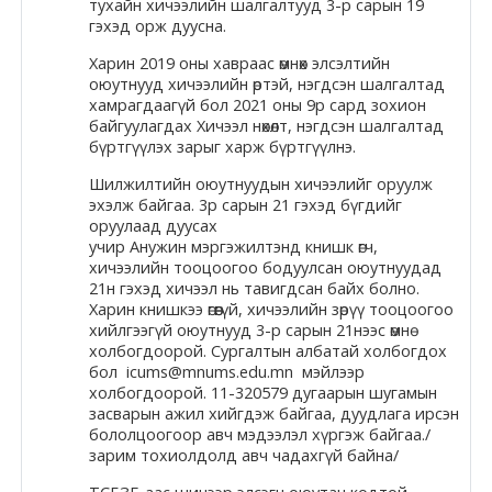
тухайн хичээлийн шалгалтууд 3-р сарын 19
гэхэд орж дуусна.
Харин 2019 оны хавраас өмнөх элсэлтийн
оюутнууд хичээлийн өртэй, нэгдсэн шалгалтад
хамрагдаагүй бол 2021 оны 9р сард зохион
байгуулагдах Хичээл нөхөлт, нэгдсэн шалгалтад
бүртгүүлэх зарыг харж бүртгүүлнэ.
Шилжилтийн оюутнуудын хичээлийг оруулж
эхэлж байгаа. 3р сарын 21 гэхэд бүгдийг
оруулаад дуусах
учир Анужин мэргэжилтэнд книшк өгч,
хичээлийн тооцоогоо бодуулсан оюутнуудад
21н гэхэд хичээл нь тавигдсан байх болно.
Харин книшкээ өгөөгүй, хичээлийн зөрүү тооцоогоо
хийлгээгүй оюутнууд 3-р сарын 21нээс өмнө
холбогдоорой. Сургалтын албатай холбогдох
бол icums@mnums.edu.mn мэйлээр
холбогдоорой. 11-320579 дугаарын шугамын
засварын ажил хийгдэж байгаа, дуудлага ирсэн
бололцоогоор авч мэдээлэл хүргэж байгаа./
зарим тохиолдолд авч чадахгүй байна/