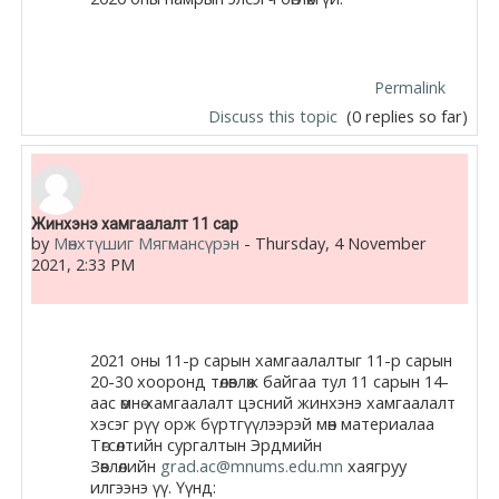
Permalink
Discuss this topic
(0 replies so far)
Жинхэнэ хамгаалалт 11 сар
by
Мөнхтүшиг Мягмансүрэн
-
Thursday, 4 November
2021, 2:33 PM
2021 оны 11-р сарын хамгаалалтыг 11-р сарын
20-30 хооронд төлөвлөж байгаа тул 11 сарын 14-
аас өмнө хамгаалалт цэсний жинхэнэ хамгаалалт
хэсэг рүү орж бүртгүүлээрэй мөн материалаа
Төгсөлтийн сургалтын Эрдмийн
Зөвлөлийн
grad.ac@mnums.edu.mn
хаягруу
илгээнэ үү. Үүнд: