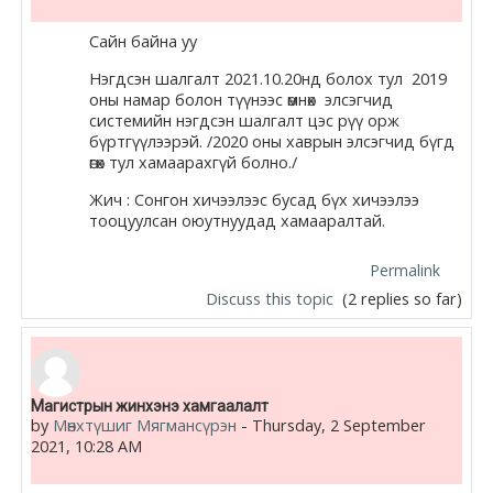
Сайн байна уу
Нэгдсэн шалгалт 2021.10.20нд болох тул 2019
оны намар болон түүнээс өмнөх элсэгчид
системийн нэгдсэн шалгалт цэс рүү орж
бүртгүүлээрэй. /2020 оны хаврын элсэгчид бүгд
өгөх тул хамаарахгүй болно./
Жич : Сонгон хичээлээс бусад бүх хичээлээ
тооцуулсан оюутнуудад хамааралтай.
Permalink
Discuss this topic
(2 replies so far)
Магистрын жинхэнэ хамгаалалт
by
Мөнхтүшиг Мягмансүрэн
-
Thursday, 2 September
2021, 10:28 AM