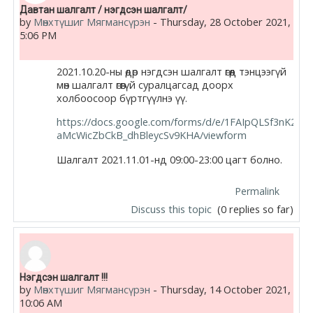
Давтан шалгалт / нэгдсэн шалгалт/
by
Мөнхтүшиг Мягмансүрэн
-
Thursday, 28 October 2021,
5:06 PM
2021.10.20-ны өдөр нэгдсэн шалгалт өгөөд тэнцээгүй
мөн шалгалт өгөөгүй суралцагсад доорх
холбоосоор бүртгүүлнэ үү.
https://docs.google.com/forms/d/e/1FAIpQLSf3nK2fC
aMcWicZbCkB_dhBleycSv9KHA/viewform
Шалгалт 2021.11.01-нд 09:00-23:00 цагт болно.
Permalink
Discuss this topic
(0 replies so far)
Нэгдсэн шалгалт !!!
by
Мөнхтүшиг Мягмансүрэн
-
Thursday, 14 October 2021,
10:06 AM