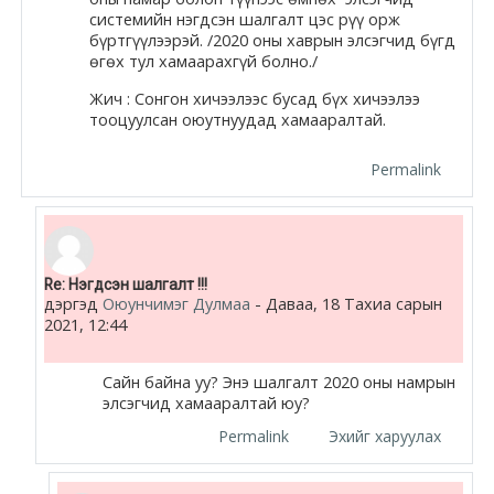
системийн нэгдсэн шалгалт цэс рүү орж
Moodle.com
бүртгүүлээрэй. /2020 оны хаврын элсэгчид бүгд
өгөх тул хамаарахгүй болно./
Жич : Сонгон хичээлээс бусад бүх хичээлээ
жишээ 2
тооцуулсан оюутнуудад хамааралтай.
Permalink
Moodle
community
Moodle
In reply to Мөнхтүшиг Мягмансүрэн
Re: Нэгдсэн шалгалт !!!
дэргэд
Оюунчимэг Дулмаа
-
Даваа, 18 Тахиа сарын
free support
2021, 12:44
Moodle
Сайн байна уу? Энэ шалгалт 2020 оны намрын
элсэгчид хамааралтай юу?
development
Permalink
Эхийг харуулах
Moodle