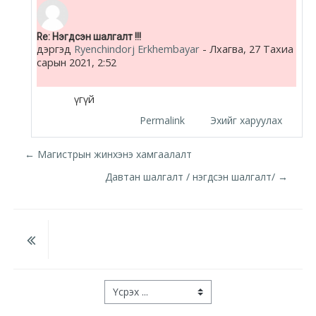
Docs
In reply to Оюунчимэг Дулмаа
Re: Нэгдсэн шалгалт !!!
дэргэд
Ryenchindorj Erkhembayar
-
Лхагва, 27 Тахиа
сарын 2021, 2:52
Moodle.com
үгүй
Permalink
Эхийг харуулах
← Магистрын жинхэнэ хамгаалалт
Давтан шалгалт / нэгдсэн шалгалт/ →
Үсрэх ...