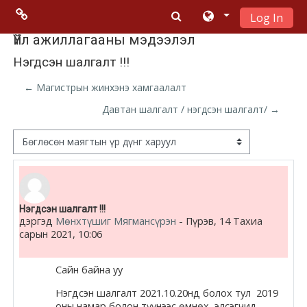
Log In
Үндсэн гарчигт очих
Menu 2
Үйл ажиллагааны мэдээлэл
Нэгдсэн шалгалт !!!
Moodle
← Магистрын жинхэнэ хамгаалалт
community
Давтан шалгалт / нэгдсэн шалгалт/ →
Moodle
Дэлгэцний горим
free support
Moodle
Number of replies: 2
Нэгдсэн шалгалт !!!
development
дэргэд
Мөнхтүшиг Мягмансүрэн
-
Пүрэв, 14 Тахиа
сарын 2021, 10:06
Moodle
Docs
Сайн байна уу
Нэгдсэн шалгалт 2021.10.20нд болох тул 2019
оны намар болон түүнээс өмнөх элсэгчид