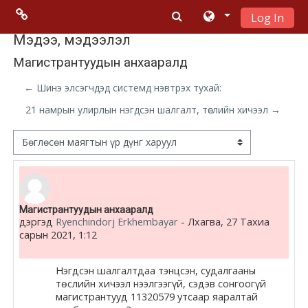
Log In
Үндсэн гарчигт очих
Menu 2
Мэдээ, мэдээлэл
Магистрантуудын анхааралд
Moodle
← Шинэ элсэгчдэд системд нэвтрэх тухай:
community
21 намрын улирлын нэгдсэн шалгалт, төслийн хичээл →
Moodle
Дэлгэцний горим
free support
Moodle
Number of replies: 0
Магистрантуудын анхааралд
development
дэргэд
Ryenchindorj Erkhembayar
-
Лхагва, 27 Тахиа
сарын 2021, 1:12
Moodle
Docs
Нэгдсэн шалгалтдаа тэнцсэн, судалгааны
төслийн хичээл нээлгээгүй, сэдэв сонгоогүй
магистрантууд 11320579 утсаар яаралтай