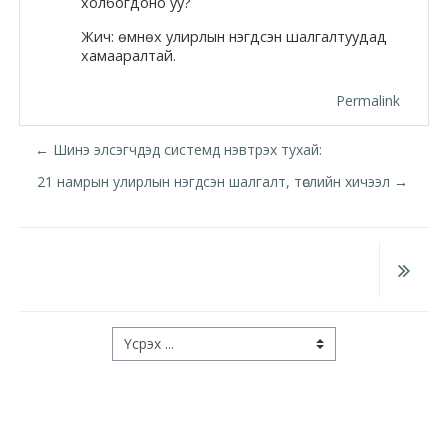
холбогдоно уу?
Moodle.com
Жич: өмнөх улирлын нэгдсэн шалгалтуудад
хамааралтай.
Permalink
жишээ 2
← Шинэ элсэгчдэд системд нэвтрэх тухай:
21 намрын улирлын нэгдсэн шалгалт, төслийн хичээл →
Moodle
community
Moodle
free support
Үсрэх ...
Moodle
development
Moodle