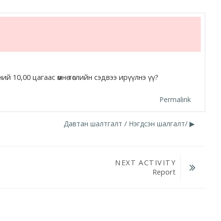
 10,00 цагаас өмнө төслийн сэдвээ ирүүлнэ үү?
Permalink
Давтан шалтгалт / Нэгдсэн шалгалт/ ▶︎
NEXT ACTIVITY
Report