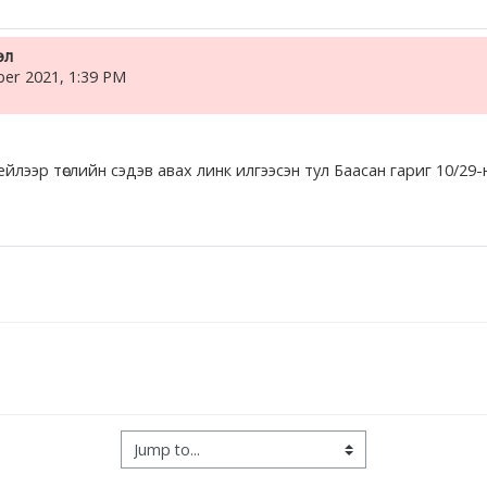
эл
er 2021, 1:39 PM
эр төслийн сэдэв авах линк илгээсэн тул Баасан гариг 10/29-ний