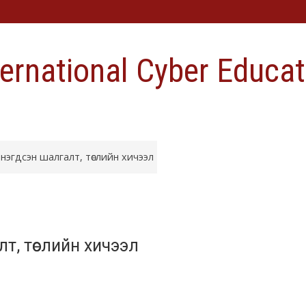
ternational Cyber Educat
нэгдсэн шалгалт, төслийн хичээл
т, төслийн хичээл