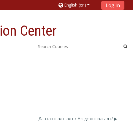
English ‎(en)‎
Log In
ion Center
Давтан шалтгалт / Нэгдсэн шалгалт/ ▶︎