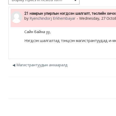
жишээ 2
Number of replies: 0
21 намрын улирлын нэгдсэн шалгалт, төслийн хичэ
by
Ryenchindorj Erkhembayar
-
Wednesday, 27 Octob
Moodle community
Moodle free support
Сайн байна уу,
Нэгдсэн шалгалтад тэнцсэн магистрантуудад и-мейлэ
Moodle development
Moodle Docs
◀︎ Магистрантуудын анхааралд
Moodle.com
Jump to...