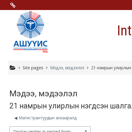
Skip to main content
Menu 2
In
Moodle community
Moodle free support
Moodle development
Site pages
Мэдээ, мэдээлэл
21 намрын улирлын 
Moodle Docs
Мэдээ, мэдээлэл
21 намрын улирлын нэгдсэн шалгал
Moodle.com
◀︎ Магистрантуудын анхааралд
isplay mode