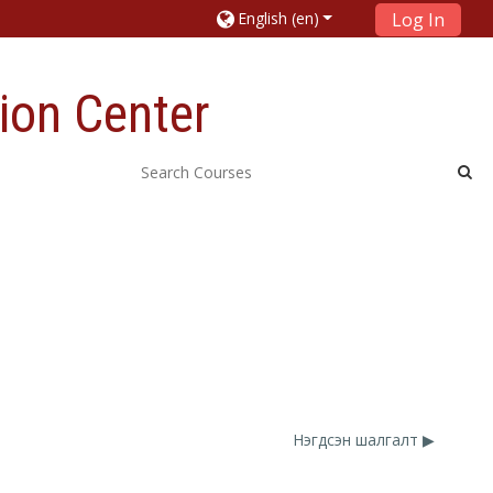
English ‎(en)‎
Log In
ion Center
Нэгдсэн шалгалт ▶︎