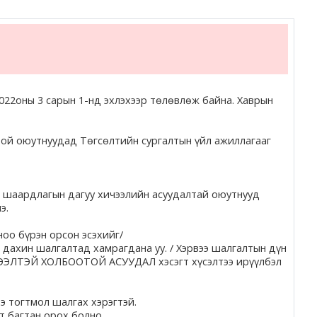
2022оны 3 сарын 1-нд эхлэхээр төлөвлөж байна. Хаврын
той оюутнуудад Төгсөлтийн сургалтын үйл ажиллагааг
н шаардлагын дагуу хичээлийн асуудалтай оюутнууд
э.
ноо бүрэн орсон эсэхийг/
 дахин шалгалтад хамрагдана уу. / Хэрвээ шалгалтын дүн
ИЧЭЭЛТЭЙ ХОЛБООТОЙ АСУУДАЛ хэсэгт хүсэлтээ ирүүлбэл
ээ тогтмол шалгах хэрэгтэй.
т багтан орох болно.