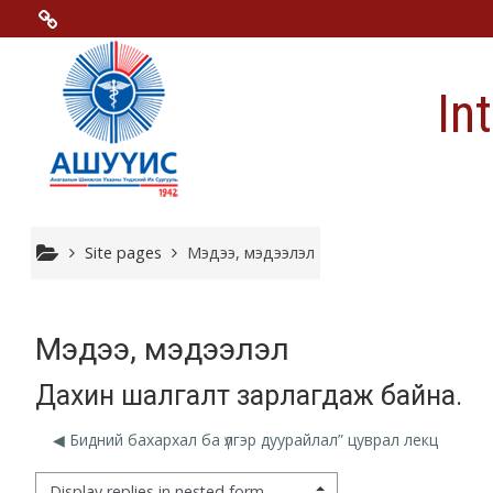
Skip to main content
Menu 2
In
Moodle community
Moodle free support
Moodle development
Site pages
Мэдээ, мэдээлэл
Moodle Docs
Мэдээ, мэдээлэл
Дахин шалгалт зарлагдаж байна.
Moodle.com
◀︎ Бидний бахархал ба үлгэр дуурайлал” цуврал лекц
isplay mode