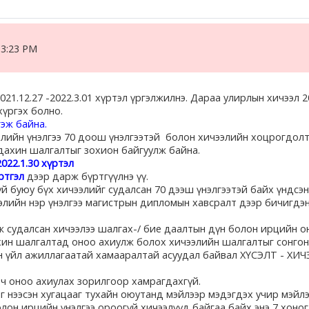
 3:23 PM
1.12.27 -2022.3.01 хүртэл үргэлжилнэ. Дараа улирлын хичээл 
хүргэх болно.
эж байна.
лийн үнэлгээ 70 доош үнэлгээтэй болон хичээлийн хоцрогдол
дахин шалгалтыг зохион байгуулж байна.
022.1.30 хүртэл
ртгэл
дээр дарж бүртгүүлнэ үү.
 буюу бүх хичээлийг судалсан 70 дээш үнэлгээтэй байх үндсэ
лийн нэр үнэлгээ магистрын дипломын хавсралт дээр бичигдэн
ж судалсан хичээлээ шалгах-/ бие даалтын дүн болон ирцийн о
ахин шалгалтад оноо ахиулж болох хичээлийн шалгалтыг сонгон
ын үйл ажиллагаатай хамааралтай асуудал байвал ХҮСЭЛТ - Х
 ч оноо ахиулах зорилгоор хамрагдахгүй.
г нээсэн хугацааг тухайн оюутанд мэйлээр мэдэгдэх учир мэйл
лон ирцийн үнэлгээ ороогүй хичээлүүд байгаа байх энэ 7 хоног