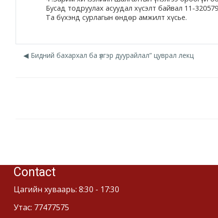
Бусад тодруулах асуудал хүсэлт байвал 11-32057
Та бүхэнд сурлагын өндөр амжилт хүсье.
◀︎ Бидний бахархал ба үлгэр дуурайлал” цуврал лекц
Jump to...
Contact
Цагийн хуваарь: 8:30 - 17:30
Утас: 77477575