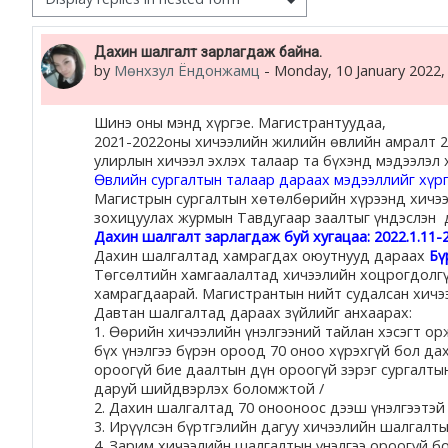
жишээ 2
Number of replies: 0
Дахин шалгалт зарлагдаж байна.
by
Мөнхзул Ёндонжамц
-
Monday, 10 January 2022,
Moodle community
Moodle free support
Шинэ оны мэнд хүргэе. Магистрантуудаа,
2021-2022оны хичээлийн жилийн өвлийн амралт 202
улирлын хичээл эхлэх талаар та бүхэнд мэдээлэл 
Moodle development
Өвлийн сургалтын талаар дараах мэдээллийг хүрг
Магистрын сургалтын хөтөлбөрийн хүрээнд хичээ
зохицуулах журмын Тавдугаар заалтыг үндэслэн 
Moodle Docs
Дахин шалгалт зарлагдаж буй хугацаа: 2022.1.11-2
Дахин шалгалтад хамрагдах оюутнууд дараах
Бү
Төгсөлтийн хамгаалалтад хичээлийн хоцрогдолгүй
хамрагдаарай. Магистрантын нийт судалсан хичээ
Давтан шалгалтад дараах зүйлийг анхаарах:
Moodle.com
1. Өөрийн хичээлийн үнэлгээний тайлан хэсэгт ор
бүх үнэлгээ бүрэн ороод 70 оноо хүрэхгүй бол д
ороогүй бие даалтын дүн ороогүй зэрэг сургалт
даруй шийдвэрлэх боломжтой /
2. Дахин шалгалтад 70 онооноос дээш үнэлгээтэй
3. Ирүүлсэн бүртгэлийн дагуу хичээлийн шалгалты
4 .Зарим хичээлийн шалгалтын үнэлгээ ороогүй бо