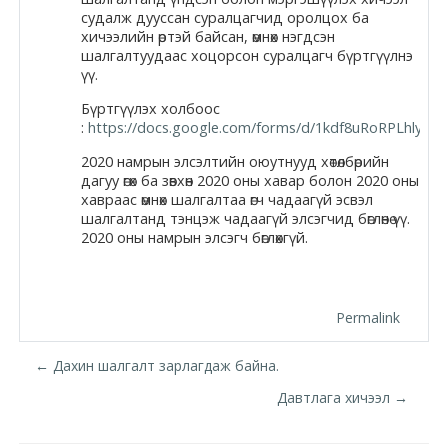
судалж дууссан суралцагчид оролцох ба
Moodle.com
хичээлийн өртэй байсан, өмнөх нэгдсэн
шалгалтуудаас хоцорсон суралцагч бүртгүүлнэ
үү.
жишээ 2
Бүртгүүлэх холбоос
:
https://docs.google.com/forms/d/1kdf8uRoRPLhlyOO
2020 намрын элсэлтийн оюутнууд хөтөлбөрийн
дагуу өгөх ба зөвхөн 2020 оны хавар болон 2020 оны
Moodle
хавраас өмнөх шалгалтаа өгч чадаагүй эсвэл
community
шалгалтанд тэнцэж чадаагүй элсэгчид бөглөнө үү.
2020 оны намрын элсэгч бөглөхгүй.
Moodle
free support
Permalink
Moodle
← Дахин шалгалт зарлагдаж байна.
development
Давтлага хичээл →
Moodle