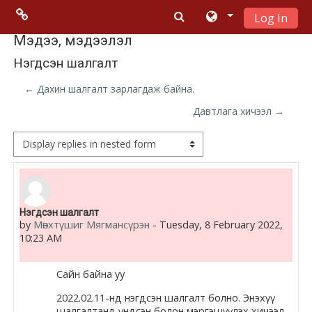
Log In
Skip to main content
Menu 2
Мэдээ, мэдээлэл
Нэгдсэн шалгалт
Moodle
← Дахин шалгалт зарлагдаж байна.
community
Давтлага хичээл →
Moodle
Display mode
free support
Moodle
Number of replies: 0
Нэгдсэн шалгалт
development
by
Мөнхтүшиг Мягмансүрэн
-
Tuesday, 8 February 2022,
10:23 AM
Moodle
Docs
Сайн байна уу
2022.02.11-нд нэгдсэн шалгалт болно. Энэхүү
шалгалтанд үндсэн болон мэргэшүүлэх хичээл