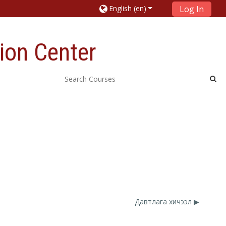
English ‎(en)‎
Log In
ion Center
Давтлага хичээл ▶︎