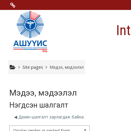
Skip to main content
Menu 2
In
Moodle community
Moodle free support
Moodle development
Site pages
Мэдээ, мэдээлэл
Moodle Docs
Мэдээ, мэдээлэл
Нэгдсэн шалгалт
Moodle.com
◀︎ Дахин шалгалт зарлагдаж байна.
isplay mode