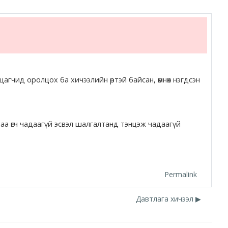
агчид оролцох ба хичээлийн өртэй байсан, өмнөх нэгдсэн
лтаа өгч чадаагүй эсвэл шалгалтанд тэнцэж чадаагүй
Permalink
Давтлага хичээл ▶︎