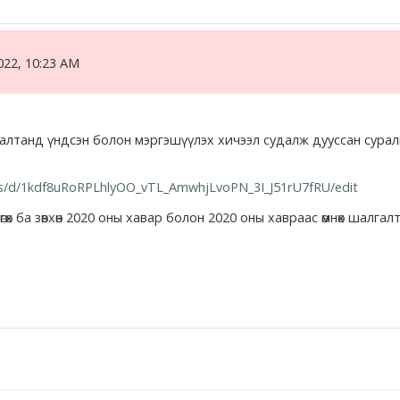
022, 10:23 AM
алтанд үндсэн болон мэргэшүүлэх хичээл судалж дууссан суралц
ms/d/1kdf8uRoRPLhlyOO_vTL_AmwhjLvoPN_3I_J51rU7fRU/edit
өгөх ба зөвхөн 2020 оны хавар болон 2020 оны хавраас өмнөх шалга