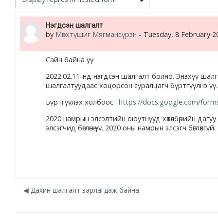
жишээ 2
Number of replies: 0
Нэгдсэн шалгалт
by
Мөнхтүшиг Мягмансүрэн
-
Tuesday, 8 February 2
Moodle community
Moodle free support
Сайн байна уу
2022.02.11-нд нэгдсэн шалгалт болно. Энэхүү шалг
шалгалтуудаас хоцорсон суралцагч бүртгүүлнэ үү.
Moodle development
Бүртгүүлэх холбоос :
https://docs.google.com/for
Moodle Docs
2020 намрын элсэлтийн оюутнууд хөтөлбөрийн дагуу 
элсэгчид бөглөнө үү. 2020 оны намрын элсэгч бөглөхгүй.
Moodle.com
◀︎ Дахин шалгалт зарлагдаж байна.