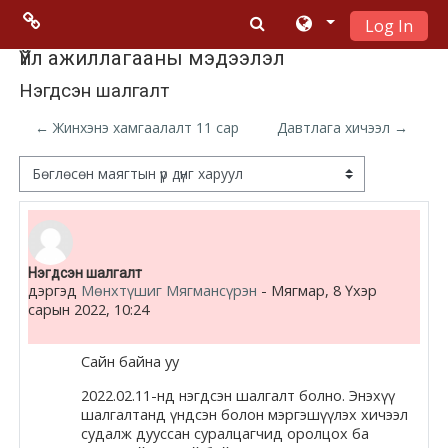
Log In
Үндсэн гарчигт очих
Menu 2
Үйл ажиллагааны мэдээлэл
Нэгдсэн шалгалт
Moodle
← Жинхэнэ хамгаалалт 11 сар
Давтлага хичээл →
community
Дэлгэцний горим
Moodle
free support
Number of replies: 0
Нэгдсэн шалгалт
Moodle
дэргэд
Мөнхтүшиг Мягмансүрэн
-
Мягмар, 8 Үхэр
development
сарын 2022, 10:24
Moodle
Сайн байна уу
Docs
2022.02.11-нд нэгдсэн шалгалт болно. Энэхүү
шалгалтанд үндсэн болон мэргэшүүлэх хичээл
судалж дууссан суралцагчид оролцох ба