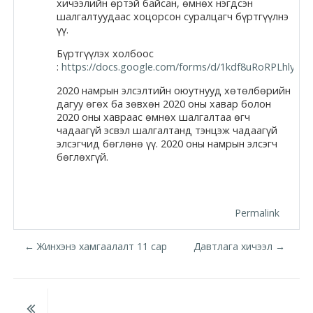
хичээлийн өртэй байсан, өмнөх нэгдсэн
шалгалтуудаас хоцорсон суралцагч бүртгүүлнэ
Moodle.com
үү.
Бүртгүүлэх холбоос
:
https://docs.google.com/forms/d/1kdf8uRoRPLhlyOO
жишээ 2
2020 намрын элсэлтийн оюутнууд хөтөлбөрийн
дагуу өгөх ба зөвхөн 2020 оны хавар болон
2020 оны хавраас өмнөх шалгалтаа өгч
Moodle
чадаагүй эсвэл шалгалтанд тэнцэж чадаагүй
элсэгчид бөглөнө үү. 2020 оны намрын элсэгч
community
бөглөхгүй.
Moodle
free support
Permalink
Moodle
← Жинхэнэ хамгаалалт 11 сар
Давтлага хичээл →
development
Moodle