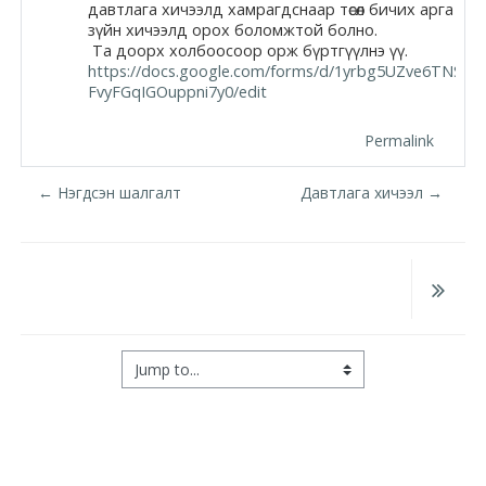
давтлага хичээлд хамрагдснаар төсөл бичих арга
Moodle.com
зүйн хичээлд орох боломжтой болно.
Та доорх холбоосоор орж бүртгүүлнэ үү.
https://docs.google.com/forms/d/1yrbg5UZve6TNS19
FvyFGqIGOuppni7y0/edit
жишээ 2
Permalink
← Нэгдсэн шалгалт
Давтлага хичээл →
Moodle
community
Moodle
free support
Jump to...
Moodle
development
Moodle