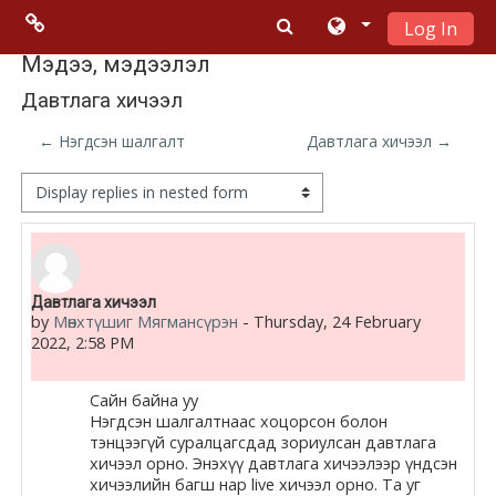
Log In
Skip to main content
Menu 2
Мэдээ, мэдээлэл
Давтлага хичээл
Moodle
← Нэгдсэн шалгалт
Давтлага хичээл →
community
Display mode
Moodle
free support
Number of replies: 0
Давтлага хичээл
Moodle
by
Мөнхтүшиг Мягмансүрэн
-
Thursday, 24 February
development
2022, 2:58 PM
Moodle
Сайн байна уу
Docs
Нэгдсэн шалгалтнаас хоцорсон болон
тэнцээгүй суралцагсдад зориулсан давтлага
хичээл орно. Энэхүү давтлага хичээлээр үндсэн
хичээлийн багш нар live хичээл орно. Та уг