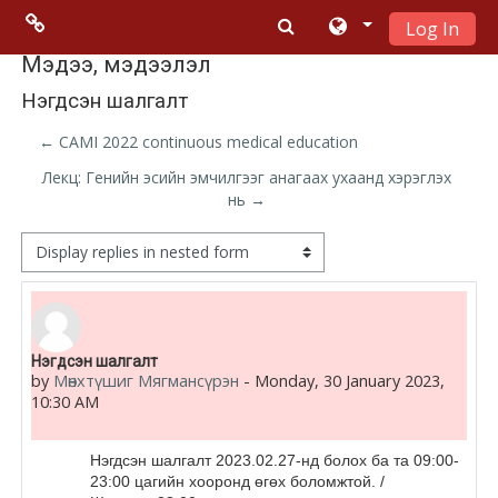
Log In
Skip to main content
Menu 2
Мэдээ, мэдээлэл
Нэгдсэн шалгалт
Moodle
← CAMI 2022 continuous medical education
community
Лекц: Генийн эсийн эмчилгээг анагаах ухаанд хэрэглэх
нь →
Moodle
free support
Display mode
Moodle
development
Number of replies: 0
Нэгдсэн шалгалт
by
Мөнхтүшиг Мягмансүрэн
-
Monday, 30 January 2023,
Moodle
10:30 AM
Docs
Нэгдсэн
шалгалт
2023.02.27-нд болох ба та 09:00-
23:00 цагийн хооронд өгөх боломжтой. /