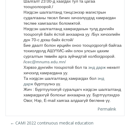
Шалгалт
23:00-д хаагдах тул та цагаа
Moodle.com
тооцоолоорой./
Нэгдсэн
шалгалт
анд тэнцсэнээр магистрын
судалгааны төсөл бичих хичээлүүдэд хамрагдан
төслөө хамгаалах боломжтой.
Нэгдсэн
шалгалт
анд хамрагдахын тулд дүнгийн
жишээ 2
тооцоогүй байх ёстой анхаарна уу. /Бүх хичээлийн
дүн 70-с дээш байх ёстой/
Бие даалт болон ирцийн оноо тооцогдоогүй байгаа
тохиолдолд АШУҮИС-ийн олон улсын цахим
Moodle
сургалтын төвийн арга зүйчидтэй холбогдоорой.
/
icec@mnums.edu.mn/
community
Хэрвээ дүнгийн тооцоотой бол та
энд дарж
нөхөлт
хичээлд хамрагдана уу.
Moodle
Та
нэгдсэн
шалгалт
анд хамрагдах бол
энд
free support
дарж
бүртгүүлнэ үү.
Жич : Бүртгүүлээгүй суралцагч
нэгдсэн
шалгалт
анд
хамрагдахгүй болохыг анхаарна уу. Бүртгүүлэхдээ
Moodle
Овог, Нэр, E-mail хаягаа алдаагүй бөглөнө үү.
development
Permalink
Moodle
← CAMI 2022 continuous medical education