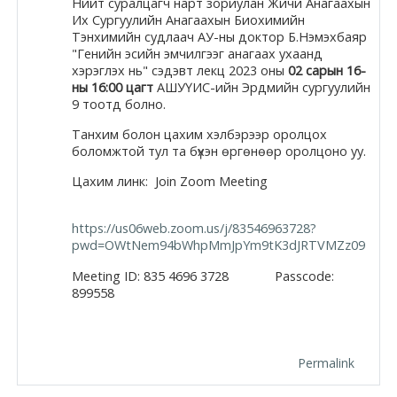
Нийт суралцагч нарт зориулан Жичи Анагаахын
Их Сургуулийн Анагаахын Биохимийн
Moodle.com
Тэнхимийн судлаач АУ-ны доктор Б.Нэмэхбаяр
"Генийн эсийн эмчилгээг анагаах ухаанд
хэрэглэх нь" сэдэвт лекц 2023 оны
02 сарын 16-
ны 16:00 цагт
АШУҮИС-ийн Эрдмийн сургуулийн
жишээ 2
9 тоотд болно.
Танхим болон цахим хэлбэрээр оролцох
боломжтой тул та бүхэн өргөнөөр оролцоно уу.
Moodle
Цахим линк: Join Zoom Meeting
community
https://us06web.zoom.us/j/83546963728?
Moodle
pwd=OWtNem94bWhpMmJpYm9tK3dJRTVMZz09
free support
Meeting ID: 835 4696 3728
Passcode:
899558
Moodle
development
Permalink
Moodle