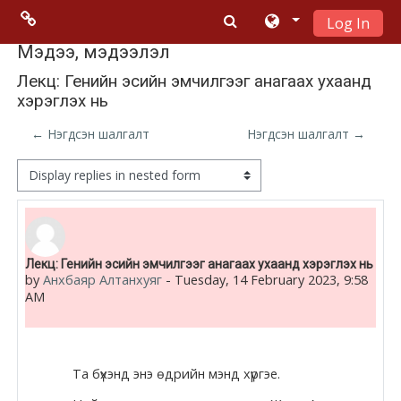
Log In
Skip to main content
Menu 2
Мэдээ, мэдээлэл
Лекц: Генийн эсийн эмчилгээг анагаах ухаанд
хэрэглэх нь
Moodle
community
← Нэгдсэн шалгалт
Нэгдсэн шалгалт →
Moodle
Display mode
free support
Moodle
Number of replies: 0
Лекц: Генийн эсийн эмчилгээг анагаах ухаанд хэрэглэх нь
development
by
Анхбаяр Алтанхуяг
-
Tuesday, 14 February 2023, 9:58
AM
Moodle
Docs
Та бүхэнд энэ өдрийн мэнд хүргэе.