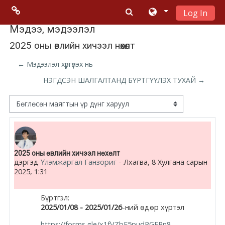
Log In
Үндсэн гарчигт очих
Menu 2
Мэдээ, мэдээлэл
2025 оны өвлийн хичээл нөхөлт
Moodle
← Мэдээлэл хүргүүлэх нь
community
НЭГДСЭН ШАЛГАЛТАНД БҮРТГҮҮЛЭХ ТУХАЙ →
Moodle
Дэлгэцний горим
free support
Moodle
Number of replies: 0
2025 оны өвлийн хичээл нөхөлт
development
дэргэд
Үлэмжаргал Ганзориг
-
Лхагва, 8 Хулгана сарын
2025, 1:31
Moodle
Docs
Бүртгэл:
2025/01/08 - 2025/01/26
-ний өдөр хүртэл
https://forms.gle/x1fVZbF5pudPGFPn8