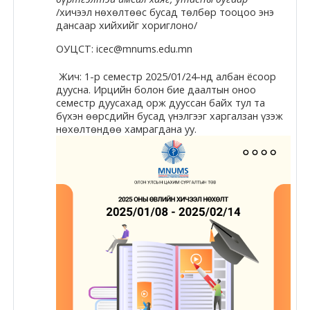
Docs
/хичээл нөхөлтөөс бусад төлбөр тооцоо энэ
дансаар хийхийг хориглоно/
ОУЦСТ: icec@mnums.edu.mn
Moodle.com
Жич: 1-р семестр 2025/01/24-нд албан ёсоор
дуусна. Ирцийн болон бие даалтын оноо
семестр дуусахад орж дууссан байх тул та
бүхэн өөрсдийн бусад үнэлгээг харгалзан үзэж
нөхөлтөндөө хамрагдана уу.