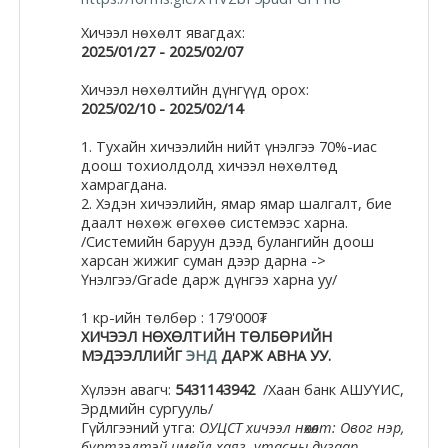
Moodle.com
Хичээл нөхөлт явагдах:
2025/01/27 - 2025/02/07
Хичээл нөхөлтийн дүнгүүд орох:
жишээ 2
2025/02/10 - 2025/02/14
1. Тухайн хичээлийн нийт үнэлгээ 70%-иас
доош тохиолдолд хичээл нөхөлтөд
хамрагдана.
Moodle
2. Хэдэн хичээлийн, ямар ямар шалгалт, бие
community
даалт нөхөж өгөхөө системээс харна.
/Системийн баруун дээд булангийн доош
Moodle
харсан жижиг суман дээр дарна ->
Үнэлгээ/Grade дарж дүнгээ харна уу/
free support
1 кр-ийн төлбөр : 179'000₮
ХИЧЭЭЛ НӨХӨЛТИЙН ТӨЛБӨРИЙН
Moodle
МЭДЭЭЛЛИЙГ
ЭНД
ДАРЖ АВНА УУ.
development
Хүлээн авагч:
5431143942
/Хаан банк АШУҮИС,
Эрдмийн сургууль/
Moodle
Гүйлгээний утга:
ОУЦСТ хичээл нөхөлт: Овог нэр,
бүртгэлтэй имейл хаяг, утасны дугаар