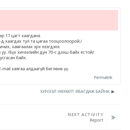
дөр
17
цагт хаагдана.
д хаагдах тул та цагаа тооцоолоорой./
чих, хамгаалах эрх нээгдэнэ.
у. /Бүх хичээлийн дүн 70-с дээш байх ёстой/
усгасан байх
.
-mail хаягаа алдаагүй бөглөнө үү.
Permalink
ХИЧЭЭЛ НӨХӨЛТ ЯВАГДАЖ БАЙНА. ▶︎
NEXT ACTIVITY
Report