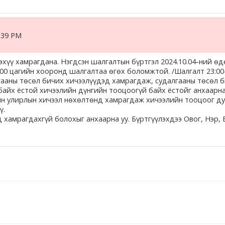
2:39 PM
нэхүү хамрагдана. Нэгдсэн шалгалтын бүртгэл
2024.10.04
-ний ө
:00
цагийн хооронд шалгалтаа өгөх боломжтой. /Шалгалт 23:00-
ааны төсөл бичих хичээлүүдэд хамрагдаж, судалгааны төсөл би
айх ёстой хичээлийн дүнгийн тооцоогүй байх ёстойг анхаарна у
 улирлын хичээл нөхөлтөнд хамрагдаж хичээлийн тооцоог ду
ү.
 хамрагдахгүй болохыг анхаарна уу. Бүртгүүлэхдээ Овог, Нэр, E