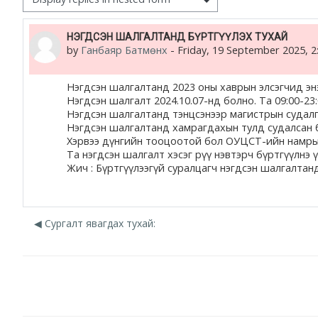
жишээ 2
Number of replies: 0
НЭГДСЭН ШАЛГАЛТАНД БҮРТГҮҮЛЭХ ТУХАЙ
by
Ганбаяр Батмөнх
-
Friday, 19 September 2025, 
Moodle community
Moodle free support
Нэгдсэн шалгалтанд
2023 оны хаврын элсэгчид э
Нэгдсэн шалгалт
2024.10.07
-нд болно. Та
09:00-23
Нэгдсэн шалгалтанд тэнцсэнээр магистрын судалг
Moodle development
Нэгдсэн шалгалтанд хамрагдахын тулд судалсан б
Хэрвээ дүнгийн тооцоотой бол
ОУЦСТ-ийн намрын
Та нэгдсэн шалгалт хэсэг рүү нэвтэрч бүртгүүлнэ ү
Moodle Docs
Жич : Бүртгүүлээгүй суралцагч нэгдсэн шалгалтанд
Moodle.com
◀︎ Сургалт явагдах тухай: