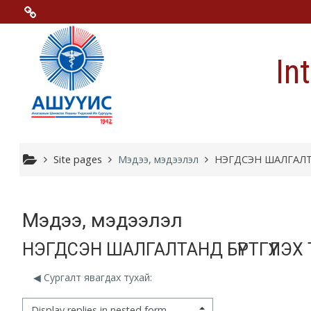
Skip to main content
Menu 2
In
Moodle community
Moodle free support
Moodle development
Site pages
Мэдээ, мэдээлэл
НЭГДСЭН ШАЛГАЛТА
Moodle Docs
Мэдээ, мэдээлэл
НЭГДСЭН ШАЛГАЛТАНД БҮРТГҮҮЛЭХ
Moodle.com
◀︎ Сургалт явагдах тухай:
isplay mode