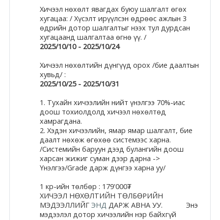
Хичээл нөхөлт явагдах буюу шалгалт өгөх
Moodle.com
хугацаа: / Хүсэлт ирүүлсэн өдрөөс ажлын 3
өдрийн дотор шалгалтыг нээх тул дурдсан
хугацаанд шалгалтаа өгнө үү. /
2025/10/10 - 2025/10/24
жишээ 2
Хичээл нөхөлтийн дүнгүүд орох /бие даалтын
хувьд/ :
2025/10/25 - 2025/10/31
Moodle
1. Тухайн хичээлийн нийт үнэлгээ 70%-иас
community
доош тохиолдолд хичээл нөхөлтөд
хамрагдана.
Moodle
2. Хэдэн хичээлийн, ямар ямар шалгалт, бие
даалт нөхөж өгөхөө системээс харна.
free support
/Системийн баруун дээд булангийн доош
харсан жижиг суман дээр дарна ->
Үнэлгээ/Grade дарж дүнгээ харна уу/
Moodle
development
1 кр-ийн төлбөр : 179'000₮
ХИЧЭЭЛ НӨХӨЛТИЙН ТӨЛБӨРИЙН
МЭДЭЭЛЛИЙГ
ЭНД
ДАРЖ АВНА УУ. Энэ
Moodle
мэдээлэл дотор хичээлийн нэр байхгүй