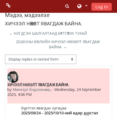
Log In
Skip to main content
Menu 2
Мэдээ, мэдээлэл
ХИЧЭЭЛ НӨХӨЛТ ЯВАГДАЖ БАЙНА.
Moodle
← НЭГДСЭН ШАЛГАЛТАНД БҮРТГҮҮЛЭХ ТУХАЙ
community
2026ОНЫ ӨВЛИЙН ХИЧЭЭЛ НӨХӨЛТ ЯВАГДАЖ
БАЙНА: →
Moodle
free support
Display mode
Moodle
development
Number of replies: 0
ХИЧЭЭЛ НӨХӨЛТ ЯВАГДАЖ БАЙНА.
by
Мөнхзул Ёндонжамц
-
Wednesday, 24 September
Moodle
2025, 4:06 PM
Docs
Бүртгэл явагдах хугацаа:
2025/09/24 - 2025/10/10-ний өдөр дуустал