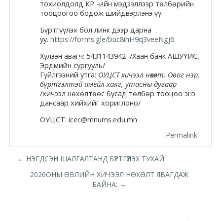
Docs
тохиолдолд КР -ийн мэдээллээр төлбөрийн
тооцоогоо бодож шийдвэрлэнэ үү.
Бүртгүүлэх бол линк дээр дарна
уу.
https://forms.gle/buc8ihH9q3veeNgj6
Moodle.com
Хүлээн авагч:
5431143942
/Хаан банк АШУҮИС,
Эрдмийн сургууль/
Гүйлгээний утга:
ОУЦСТ хичээл нөхөлт: Овог нэр,
бүртгэлтэй имейл хаяг, утасны дугаар
/хичээл нөхөлтөөс бусад төлбөр тооцоо энэ
дансаар хийхийг хориглоно/
ОУЦСТ: icec@mnums.edu.mn
Permalink
← НЭГДСЭН ШАЛГАЛТАНД БҮРТГҮҮЛЭХ ТУХАЙ
2026ОНЫ ӨВЛИЙН ХИЧЭЭЛ НӨХӨЛТ ЯВАГДАЖ
БАЙНА: →