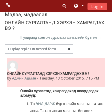
Log In
Skip to main content
Menu 2
Мэдээ, мэдээлэл
ОНЛАЙН СУРГАЛТАНД ХЭРХЭН ХАМРАГДАХ
ВЭ ?
Moodle
community
II улиралд сонгон суралцах хичээлийн бүртгэл: →
Moodle
Display mode
free support
Moodle
Number of replies: 0
ОНЛАЙН СУРГАЛТАНД ХЭРХЭН ХАМРАГДАХ ВЭ ?
development
by
Админ Админ
-
Tuesday, 13 October 2015, 7:15 PM
Moodle
Онлайн сургалтад хамрагдахад шаардагдах
Docs
алхмууд:
Та
ЭНД ДАРЖ
бүртгэлийн маягтыг татаж
авна. Татаж авсан маягтыг бөглөөд