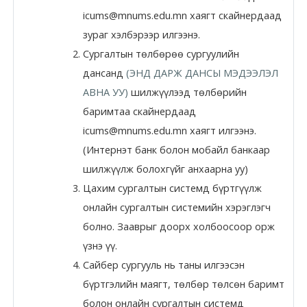
icums@mnums.edu.mn хаягт скайнердаад
Moodle.com
зураг хэлбэрээр илгээнэ.
Сургалтын төлбөрөө сургуулийн
дансанд
(ЭНД ДАРЖ ДАНСЫ МЭДЭЭЛЭЛ
жишээ 2
АВНА УУ)
шилжүүлээд төлбөрийн
баримтаа скайнердаад
Moodle
icums@mnums.edu.mn хаягт илгээнэ.
community
(Интернэт банк болон мобайл банкаар
шилжүүлж болохгүйг анхаарна уу)
Moodle
Цахим сургалтын системд бүртгүүлж
free support
онлайн сургалтын системийн хэрэглэгч
болно. Зааврыг доорх холбоосоор орж
Moodle
үзнэ үү.
development
Сайбер сургууль нь таны илгээсэн
бүртгэлийн маягт, төлбөр төлсөн баримт
Moodle
болон онлайн сургалтын системд