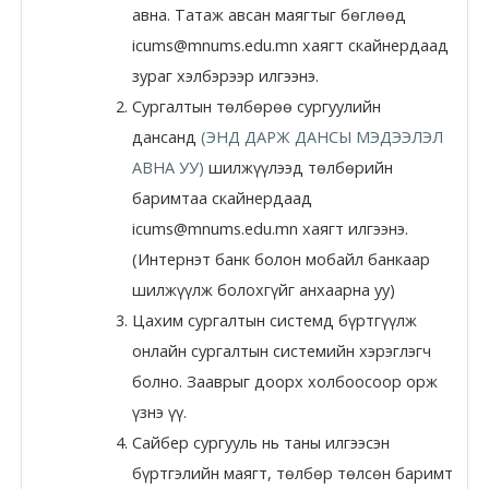
авна. Татаж авсан маягтыг бөглөөд
Moodle.com
icums@mnums.edu.mn хаягт скайнердаад
зураг хэлбэрээр илгээнэ.
Сургалтын төлбөрөө сургуулийн
жишээ 2
дансанд
(ЭНД ДАРЖ ДАНСЫ МЭДЭЭЛЭЛ
АВНА УУ)
шилжүүлээд төлбөрийн
баримтаа скайнердаад
Moodle
icums@mnums.edu.mn хаягт илгээнэ.
community
(Интернэт банк болон мобайл банкаар
Moodle
шилжүүлж болохгүйг анхаарна уу)
free support
Цахим сургалтын системд бүртгүүлж
онлайн сургалтын системийн хэрэглэгч
Moodle
болно. Зааврыг доорх холбоосоор орж
development
үзнэ үү.
Сайбер сургууль нь таны илгээсэн
Moodle
бүртгэлийн маягт, төлбөр төлсөн баримт