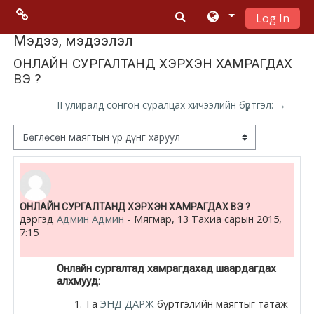
Log In
Үндсэн гарчигт очих
Menu 2
Мэдээ, мэдээлэл
ОНЛАЙН СУРГАЛТАНД ХЭРХЭН ХАМРАГДАХ
ВЭ ?
Moodle
community
II улиралд сонгон суралцах хичээлийн бүртгэл: →
Moodle
Дэлгэцний горим
free support
Moodle
Number of replies: 0
ОНЛАЙН СУРГАЛТАНД ХЭРХЭН ХАМРАГДАХ ВЭ ?
development
дэргэд
Админ Админ
-
Мягмар, 13 Тахиа сарын 2015,
7:15
Moodle
Docs
Онлайн сургалтад хамрагдахад шаардагдах
алхмууд:
Та
ЭНД ДАРЖ
бүртгэлийн маягтыг татаж