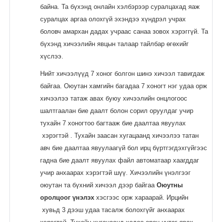
байна. Та бүхэнд онлайн хэлбэрээр суралцахад яаж
Moodle.com
суралцах аргаа олохгүй эхэндээ хүндрэл учрах
боловч амархан дадах учраас санаа зовох хэрэггүй. Та
бүхэнд хичээлийн явцын талаар тайлбар өгөхийг
жишээ 2
хүслээ.
Нийт хичээлүүд 7 хоног болгон шинэ хичээл тавигдаж
байгаа. Оюутан хамгийн багадаа 7 хоногт нэг удаа орж
Moodle
хичээлээ татаж авах буюу хичээлийн онцлогоос
community
шалтгаалан бие даалт болон сорил оруулдаг учир
тухайн 7 хоногтоо багтааж бие даалтаа явуулах
Moodle
хэрэгтэй . Тухайн заасан хугацаанд хичээлээ татан
free support
авч бие даалтаа явуулаагүй бол ирц бүртгэгдэхгүйгээс
гадна бие даалт явуулах файл автоматаар хаагддаг
Moodle
учир анхаарах хэрэгтэй шүү. Хичээлийн үнэлгээг
development
оюутан та бүхний хичээл дээр байгаа
Оюутны
оролцоог үнэлэх
хэсгээс орж хараарай. Ирцийн
Moodle
хувьд 3 дээш удаа тасалж болохгүйг анхаарах