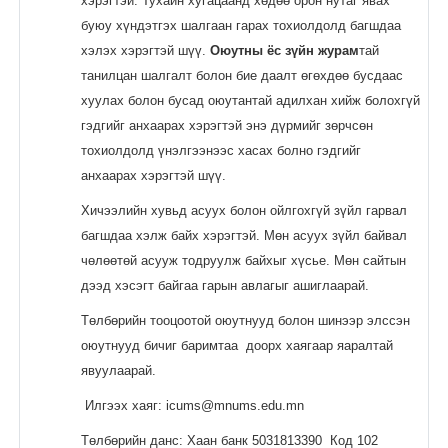
Docs
хэрэгтэй. Тухайн хугацаанд хөдөө орон нутаг явах
буюу хүндэтгэх шалгаан гарах тохиолдолд багшдаа
хэлэх хэрэгтэй шүү.
Оюутны ёс зүйн журам
тай
танилцан шалгалт болон бие даалт өгөхдөө бусдаас
Moodle.com
хуулах болон бусад оюутантай адилхан хийж болохгүй
гэдгийг анхаарах хэрэгтэй энэ дүрмийг зөрчсөн
тохиолдолд үнэлгээнээс хасах болно гэдгийг
анхаарах хэрэгтэй шүү.
Хичээлийн хувьд асуух болон ойлгохгүй зүйл гарвал
багшдаа хэлж байх хэрэгтэй. Мөн асуух зүйл байвал
чөлөөтөй асууж тодруулж байхыг хүсье. Мөн сайтын
дээд хэсэгт байгаа гарын авлагыг ашиглаарай.
Төлбөрийн тооцоотой оюутнууд болон шинээр элссэн
оюутнууд бичиг баримтаа доорх хаягаар яаралтай
явуулаарай.
Илгээх хаяг: icums@mnums.edu.mn
Төлбөрийн данс: Хаан банк 5031813390 Код 102