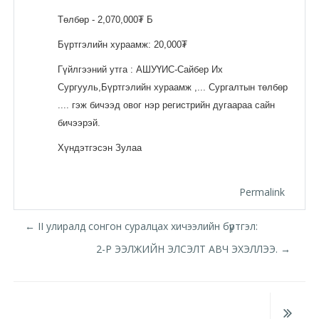
Төлбөр - 2,070,000₮ Б
Бүртгэлийн хураамж: 20,000₮
Гүйлгээний утга : АШУҮИС-Сайбер Их
Сургууль,Бүртгэлийн хураамж ,... Сургалтын төлбөр
.... гэж бичээд овог нэр регистрийн дугаараа сайн
бичээрэй.
Хүндэтгэсэн Зулаа
Permalink
← II улиралд сонгон суралцах хичээлийн бүртгэл:
2-Р ЭЭЛЖИЙН ЭЛСЭЛТ АВЧ ЭХЭЛЛЭЭ. →