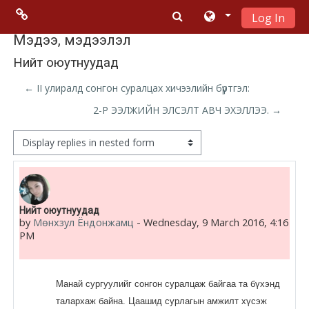
Log In
Skip to main content
Menu 2
Мэдээ, мэдээлэл
Нийт оюутнуудад
Moodle
← II улиралд сонгон суралцах хичээлийн бүртгэл:
community
2-Р ЭЭЛЖИЙН ЭЛСЭЛТ АВЧ ЭХЭЛЛЭЭ. →
Moodle
Display mode
free support
Moodle
Number of replies: 0
Нийт оюутнуудад
development
by
Мөнхзул Ёндонжамц
-
Wednesday, 9 March 2016, 4:16
PM
Moodle
Docs
Манай сургуулийг сонгон суралцаж байгаа та бүхэнд
талархаж байна. Цаашид сурлагын амжилт хүсэж