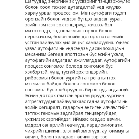
шатуудад энергийн эх үүсвэрийг тэнцвэржүүлэх
болон хоол тэжээл дутагдалтай үед үзүүлэх
Moodle.com
хариу урвал процесс юм. Мөн аутофаги гэдэгт
оронзайн болон үндсэн бүтцээ алдсан уураг,
эсийн гэмтсэн эрхтэнцэрүүд жишээлбэл
митохондр, эндоплазмын торлог болон
жишээ 2
пероксисом, болон эсийн доторх патогенийг
устган зайлуулах үйл явцыг хамааруулна. Үүнээс
үзвэл аутофаги нь үндсэндээ дасан зохицлын
механизм бөгөөд апоптозын бус эсийн үхэлд
Moodle
аутофагийн алдагдал ажиглагддаг. Аутофагийн
процесс сонгомол болоод сонгомол бус
community
хэлбэртэй, үүнд тусгай эрхтэнцэрийн,
рибосомын болон уургийн аггрегатын гэх
Moodle
мэтчилэн байдаг боловч сонгомол болон
free support
сонгомол бус хэлбэрүүд нь бүрэн судлагдаагүй.
Эсийн доторх гэмтсэн эрхтэнцэрүүд, уургийн
аггрегатуудыг зайлуулахаас гадна аутофаги нь
эсийн хөгшрөлт, гадаргын антиген илчлэлтийг
Moodle
тэтгэж геномын задгайрал тэнцвэргүйдэл,
development
үхжилээс сэргийлдэг. Иймээс хавдар өвчин,
мэдрэл сөнөрлийн өвчнүүд, кардиомиопати,
Moodle
чихрийн шижин, элэгний эмгэгүүд, аутоиммуны
өвчин, болон халдварт өвчин зэргээс