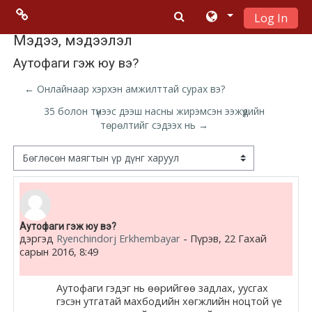
Log In
Үндсэн гарчигт очих
Menu 2
Мэдээ, мэдээлэл
Аутофаги гэж юу вэ?
Moodle
← Онлайнаар хэрхэн амжилттай сурах вэ?
community
35 болон түүнээс дээш насны жирэмсэн ээжүүдийн
төрөлтийг сэдээх нь →
Moodle
free support
Дэлгэцний горим
Moodle
development
Number of replies: 0
Аутофаги гэж юу вэ?
дэргэд
Ryenchindorj Erkhembayar
-
Пүрэв, 22 Гахай
Moodle
сарын 2016, 8:49
Docs
Аутофаги гэдэг нь өөрийгөө задлах, уусгах
гэсэн утгатай махбодийн хөгжлийн ноцтой үе