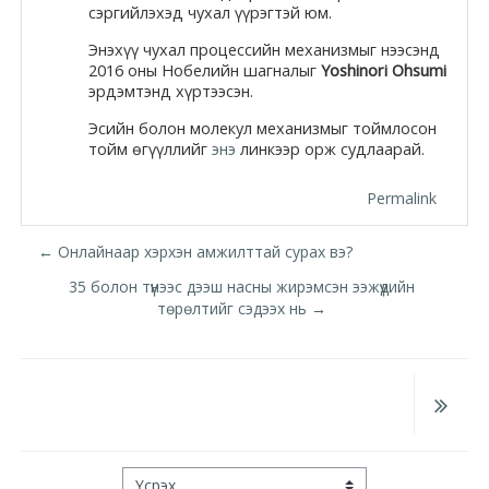
Docs
сэргийлэхэд чухал үүрэгтэй юм.
Энэхүү чухал процессийн механизмыг нээсэнд
2016 оны Нобелийн шагналыг
Yoshinori Ohsumi
эрдэмтэнд хүртээсэн.
Moodle.com
Эсийн болон молекул механизмыг тоймлосон
тойм өгүүллийг
энэ
линкээр орж судлаарай.
Permalink
← Онлайнаар хэрхэн амжилттай сурах вэ?
35 болон түүнээс дээш насны жирэмсэн ээжүүдийн
төрөлтийг сэдээх нь →
Үсрэх ...