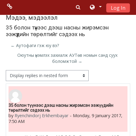
Log In
Skip to main content
Menu 2
Мэдээ, мэдээлэл
35 болон түүнээс дээш насны жирэмсэн
ээжүүдийн төрөлтийг сэдээх нь
Moodle
community
← Аутофаги гэж юу вэ?
Оюутны үнэмлэх захиалж АУТөв номын санд суух
Moodle
боломжтой →
free support
Display mode
Moodle
development
Number of replies: 0
35 болон түүнээс дээш насны жирэмсэн ээжүүдийн
Moodle
төрөлтийг сэдээх нь
Docs
by
Ryenchindorj Erkhembayar
-
Monday, 9 January 2017,
7:50 AM