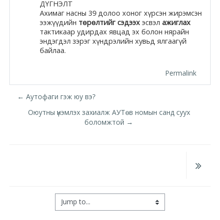
ДҮГНЭЛТ
Ахимаг насны 39 долоо хоног хүрсэн жирэмсэн
ээжүүдийн
төрөлтийг сэдээх
эсвэл
ажиглах
тактикаар удирдах явцад эх болон нярайн
эндэгдэл зэрэг хүндрэлийн хувьд ялгаагүй
байлаа.
Permalink
← Аутофаги гэж юу вэ?
Оюутны үнэмлэх захиалж АУТөв номын санд суух
боломжтой →
Jump to...