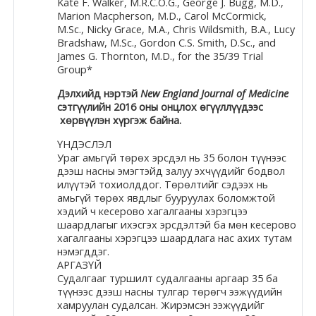
Kate F. Walker, M.R.C.O.G., George J. Bugg, M.D.,
Marion Macpherson, M.D., Carol McCormick,
Moodle.com
M.Sc., Nicky Grace, M.A., Chris Wildsmith, B.A., Lucy
Bradshaw, M.Sc., Gordon C.S. Smith, D.Sc., and
James G. Thornton, M.D., for the 35/39 Trial
Group*
жишээ 2
Дэлхийд нэртэй
New England Journal of Medicine
сэтгүүлийн 2016 оны онцлох өгүүллүүдээс
хөрвүүлэн хүргэж байна.
Moodle
ҮНДЭСЛЭЛ
community
Ураг амьгүй төрөх эрсдэл нь 35 болон түүнээс
дээш насны эмэгтэйд залуу эхчүүдийг бодвол
Moodle
илүүтэй тохиолддог. Төрөлтийг сэдээх нь
амьгүй төрөх явдлыг бууруулах боломжтой
free support
хэдий ч кесерово хагалгааны хэрэгцээ
шаардлагыг ихэсгэх эрсдэлтэй ба мөн кесерово
хагалгааны хэрэгцээ шаардлага нас ахих тутам
Moodle
нэмэгддэг.
development
АРГАЗҮЙ
Судалгааг туршилт судалгааны аргаар 35 ба
түүнээс дээш насны тулгар төрөгч ээжүүдийн
Moodle
хамруулан судалсан. Жирэмсэн ээжүүдийг