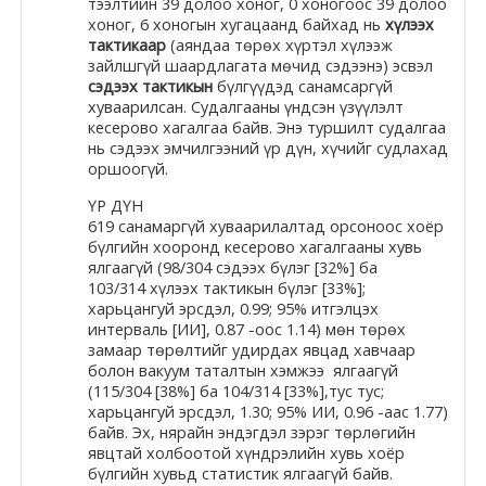
Docs
тээлтийн 39 долоо хоног, 0 хоногоос 39 долоо
хоног, 6 хоногын хугацаанд байхад нь
хүлээх
тактикаар
(аяндаа төрөх хүртэл хүлээж
зайлшгүй шаардлагата мөчид сэдээнэ) эсвэл
сэдээх тактикын
бүлгүүдэд санамсаргүй
Moodle.com
хуваарилсан. Судалгааны үндсэн үзүүлэлт
кесерово хагалгаа байв. Энэ туршилт судалгаа
нь сэдээх эмчилгээний үр дүн, хүчийг судлахад
оршоогүй.
ҮР ДҮН
619 санамаргүй хуваарилалтад орсоноос хоёр
бүлгийн хооронд кесерово хагалгааны хувь
ялгаагүй (98/304 сэдээх бүлэг [32%] ба
103/314 хүлээх тактикын бүлэг [33%];
харьцангуй эрсдэл, 0.99; 95% итгэлцэх
интерваль [ИИ], 0.87 -оос 1.14) мөн төрөх
замаар төрөлтийг удирдах явцад хавчаар
болон вакуум таталтын хэмжээ ялгаагүй
(115/304 [38%] ба 104/314 [33%],тус тус;
харьцангуй эрсдэл, 1.30; 95% ИИ, 0.96 -аас 1.77)
байв. Эх, нярайн эндэгдэл зэрэг төрлөгийн
явцтай холбоотой хүндрэлийн хувь хоёр
бүлгийн хувьд статистик ялгаагүй байв.