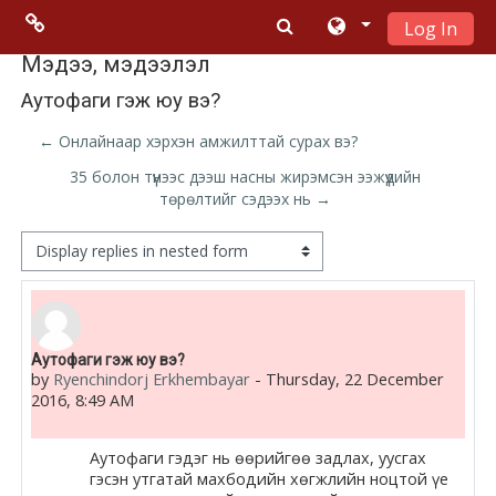
Log In
Skip to main content
Menu 2
Мэдээ, мэдээлэл
Аутофаги гэж юу вэ?
Moodle
← Онлайнаар хэрхэн амжилттай сурах вэ?
community
35 болон түүнээс дээш насны жирэмсэн ээжүүдийн
төрөлтийг сэдээх нь →
Moodle
free support
Display mode
Moodle
development
Number of replies: 0
Аутофаги гэж юу вэ?
by
Ryenchindorj Erkhembayar
-
Thursday, 22 December
Moodle
2016, 8:49 AM
Docs
Аутофаги гэдэг нь өөрийгөө задлах, уусгах
гэсэн утгатай махбодийн хөгжлийн ноцтой үе