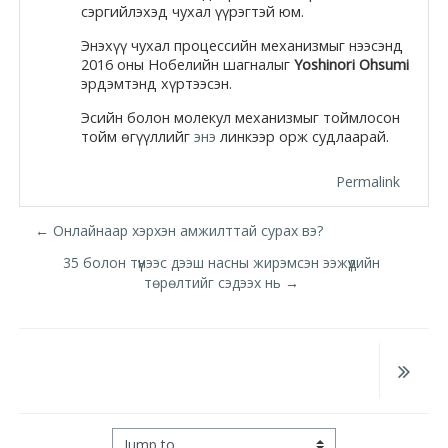
Docs
сэргийлэхэд чухал үүрэгтэй юм.
Энэхүү чухал процессийн механизмыг нээсэнд
2016 оны Нобелийн шагналыг
Yoshinori Ohsumi
эрдэмтэнд хүртээсэн.
Moodle.com
Эсийн болон молекул механизмыг тоймлосон
тойм өгүүллийг
энэ
линкээр орж судлаарай.
Permalink
← Онлайнаар хэрхэн амжилттай сурах вэ?
35 болон түүнээс дээш насны жирэмсэн ээжүүдийн
төрөлтийг сэдээх нь →
Jump to...