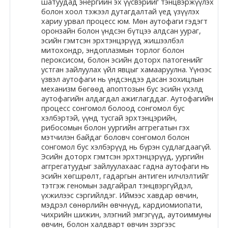
шатуудад энергийн эх үүсвэрийг тэнцвэржүүлэх
болон хоол тэжээл дутагдалтай үед үзүүлэх
Moodle.com
хариу урвал процесс юм. Мөн аутофаги гэдэгт
оронзайн болон үндсэн бүтцээ алдсан уураг,
эсийн гэмтсэн эрхтэнцэрүүд жишээлбэл
митохондр, эндоплазмын торлог болон
жишээ 2
пероксисом, болон эсийн доторх патогенийг
устган зайлуулах үйл явцыг хамааруулна. Үүнээс
үзвэл аутофаги нь үндсэндээ дасан зохицлын
механизм бөгөөд апоптозын бус эсийн үхэлд
Moodle
аутофагийн алдагдал ажиглагддаг. Аутофагийн
процесс сонгомол болоод сонгомол бус
community
хэлбэртэй, үүнд тусгай эрхтэнцэрийн,
рибосомын болон уургийн аггрегатын гэх
Moodle
мэтчилэн байдаг боловч сонгомол болон
free support
сонгомол бус хэлбэрүүд нь бүрэн судлагдаагүй.
Эсийн доторх гэмтсэн эрхтэнцэрүүд, уургийн
аггрегатуудыг зайлуулахаас гадна аутофаги нь
эсийн хөгшрөлт, гадаргын антиген илчлэлтийг
Moodle
тэтгэж геномын задгайрал тэнцвэргүйдэл,
development
үхжилээс сэргийлдэг. Иймээс хавдар өвчин,
мэдрэл сөнөрлийн өвчнүүд, кардиомиопати,
Moodle
чихрийн шижин, элэгний эмгэгүүд, аутоиммуны
өвчин, болон халдварт өвчин зэргээс