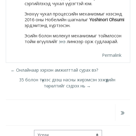
Docs
сэргийлэхэд чухал үүрэгтэй юм.
Энэхүү чухал процессийн механизмыг нээсэнд
2016 оны Нобелийн шагналыг
Yoshinori Ohsumi
эрдэмтэнд хүртээсэн.
Moodle.com
Эсийн болон молекул механизмыг тоймлосон
тойм өгүүллийг
энэ
линкээр орж судлаарай.
Permalink
← Онлайнаар хэрхэн амжилттай сурах вэ?
35 болон түүнээс дээш насны жирэмсэн ээжүүдийн
төрөлтийг сэдээх нь →
Үсрэх ...