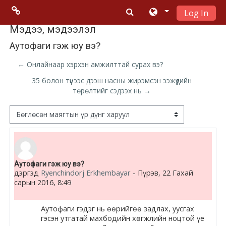
Log In
Үндсэн гарчигт очих
Menu 2
Мэдээ, мэдээлэл
Аутофаги гэж юу вэ?
Moodle
← Онлайнаар хэрхэн амжилттай сурах вэ?
community
35 болон түүнээс дээш насны жирэмсэн ээжүүдийн
төрөлтийг сэдээх нь →
Moodle
free support
Дэлгэцний горим
Moodle
development
Number of replies: 0
Аутофаги гэж юу вэ?
дэргэд
Ryenchindorj Erkhembayar
-
Пүрэв, 22 Гахай
Moodle
сарын 2016, 8:49
Docs
Аутофаги гэдэг нь өөрийгөө задлах, уусгах
гэсэн утгатай махбодийн хөгжлийн ноцтой үе