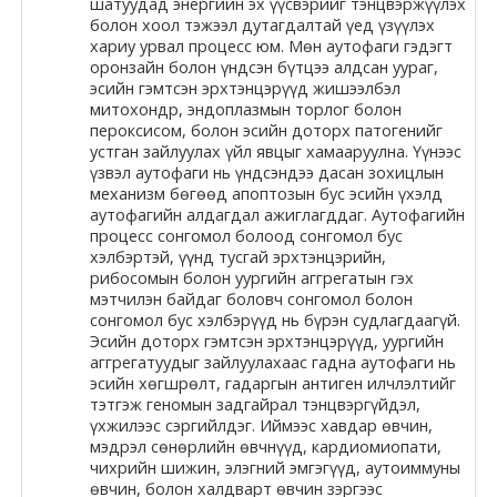
шатуудад энергийн эх үүсвэрийг тэнцвэржүүлэх
болон хоол тэжээл дутагдалтай үед үзүүлэх
Moodle.com
хариу урвал процесс юм. Мөн аутофаги гэдэгт
оронзайн болон үндсэн бүтцээ алдсан уураг,
эсийн гэмтсэн эрхтэнцэрүүд жишээлбэл
митохондр, эндоплазмын торлог болон
жишээ 2
пероксисом, болон эсийн доторх патогенийг
устган зайлуулах үйл явцыг хамааруулна. Үүнээс
үзвэл аутофаги нь үндсэндээ дасан зохицлын
механизм бөгөөд апоптозын бус эсийн үхэлд
Moodle
аутофагийн алдагдал ажиглагддаг. Аутофагийн
процесс сонгомол болоод сонгомол бус
community
хэлбэртэй, үүнд тусгай эрхтэнцэрийн,
рибосомын болон уургийн аггрегатын гэх
Moodle
мэтчилэн байдаг боловч сонгомол болон
free support
сонгомол бус хэлбэрүүд нь бүрэн судлагдаагүй.
Эсийн доторх гэмтсэн эрхтэнцэрүүд, уургийн
аггрегатуудыг зайлуулахаас гадна аутофаги нь
эсийн хөгшрөлт, гадаргын антиген илчлэлтийг
Moodle
тэтгэж геномын задгайрал тэнцвэргүйдэл,
development
үхжилээс сэргийлдэг. Иймээс хавдар өвчин,
мэдрэл сөнөрлийн өвчнүүд, кардиомиопати,
Moodle
чихрийн шижин, элэгний эмгэгүүд, аутоиммуны
өвчин, болон халдварт өвчин зэргээс