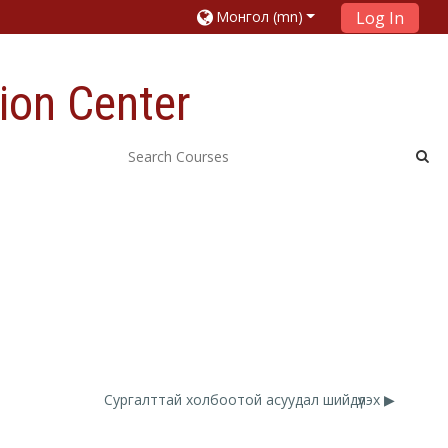
Монгол ‎(mn)‎
Log In
ion Center
Сургалттай холбоотой асуудал шийдүүлэх ▶︎