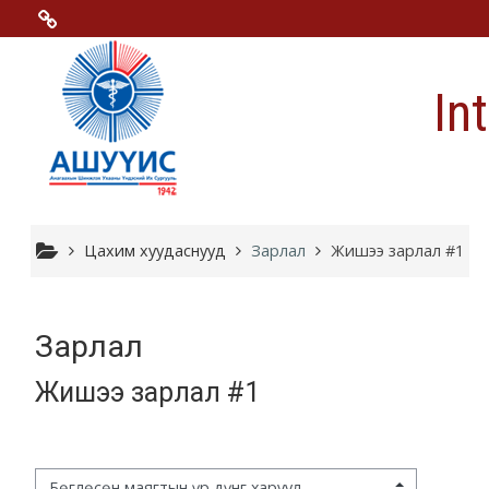
Үндсэн гарчигт очих
Menu 2
In
Moodle community
Moodle free support
Moodle development
Цахим хуудаснууд
Зарлал
Жишээ зарлал #1
Moodle Docs
Зарлал
Жишээ зарлал #1
Moodle.com
гэцний горим