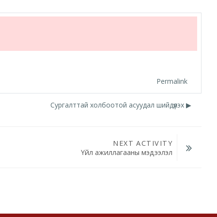
Permalink
Сургалттай холбоотой асуудал шийдүүлэх ▶︎
NEXT ACTIVITY
Үйл ажиллагааны мэдээлэл