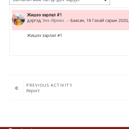
жишээ 2
Number of replies: 0
Жишээ зарлал #1
дэргэд
Энх-Өрнөх .
-
Баасан, 18 Гахай сарын 2020,
Moodle community
Moodle free support
Жишээ зарлал #1
Moodle development
Moodle Docs
PREVIOUS ACTIVITY
Moodle.com
Report
Үсрэх ...