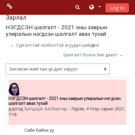
Log In
Үндсэн гарчигт очих
Menu 2
Зарлал
НЭГДСЭН шалгалт - 2021 оны хаврын
улиралын нэгдсэн шалгалт авах тухай
Moodle
community
← Сургалттай холбоотой асуудал шийдүүлэх
Шалгалт болон Бие даалт →
Moodle
free support
Дэлгэцний горим
Moodle
development
Number of replies: 0
НЭГДСЭН шалгалт - 2021 оны хаврын улиралын нэгдсэн
шалгалт авах тухай
Moodle
дэргэд
Батцэцэг Батбаатар
-
Пүрэв, 4 Үхэр сарын 2021,
Docs
7:18
Сайн байна уу