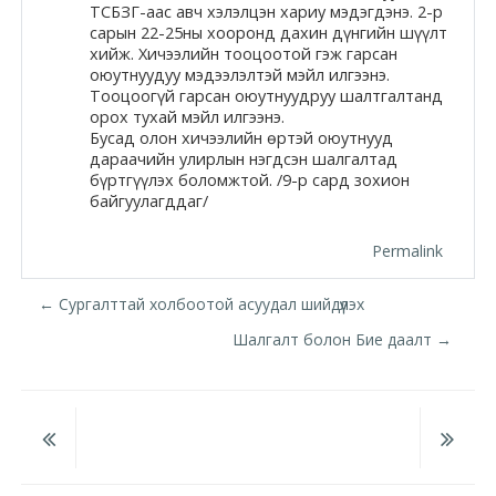
Docs
ТСБЗГ-аас авч хэлэлцэн хариу мэдэгдэнэ. 2-р
сарын 22-25ны хооронд дахин дүнгийн шүүлт
хийж. Хичээлийн тооцоотой гэж гарсан
оюутнуудуу мэдээлэлтэй мэйл илгээнэ.
Тооцоогүй гарсан оюутнуудруу шалтгалтанд
Moodle.com
орох тухай мэйл илгээнэ.
Бусад олон хичээлийн өртэй оюутнууд
дараачийн улирлын нэгдсэн шалгалтад
бүртгүүлэх боломжтой. /9-р сард зохион
байгуулагддаг/
Permalink
← Сургалттай холбоотой асуудал шийдүүлэх
Шалгалт болон Бие даалт →