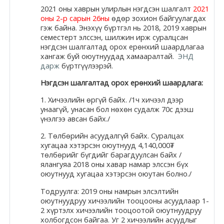
2021 оны хаврын улирлын нэгдсэн шалгалт
2021
Moodle.com
оны 2-р сарын 26ны
өдөр зохион байгуулагдах
гэж байна. Энэхүү бүртгэл нь 2018, 2019 хаврын
семестерт элссэн, шилжин ирж суралцсан
нэгдсэн шалгалтад орох ерөнхий шаардлагаа
жишээ 2
хангаж буй оюутнуудад хамааралтай.
ЭНД
дарж
бүртгүүлээрэй.
Нэгдсэн шалгалтад орох ерөнхий шаардлага:
Moodle
1. Хичээлийн өргүй байх. /1ч хичээл дээр
community
унаагүй, унасан бол нөхөн судалж 70с дээш
үнэлгээ авсан байх./
Moodle
2. Төлбөрийн асуудалгүй байх. Суралцах
free support
хугацаа хэтэрсэн оюутнууд 4,140,000₮
төлбөрийг бүгдийг барагдуулсан байх /
ялангуяа 2018 оны хавар намар элссэн бүх
Moodle
оюутнууд хугацаа хэтэрсэн оюутан болно./
development
Тодруулга: 2019 оны намрын элсэлтийн
оюутнуудруу хичээлийн тооцооны асуудлаар 1-
Moodle
2 хүртэлх хичээлийн тооцоотой оюутнуудруу
холбогдсон байгаа. Уг 2 хичээлийн асуудлыг