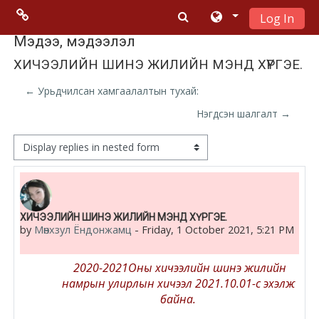
Log In
Skip to main content
Menu 2
Мэдээ, мэдээлэл
ХИЧЭЭЛИЙН ШИНЭ ЖИЛИЙН МЭНД ХҮРГЭЕ.
Moodle
← Урьдчилсан хамгаалалтын тухай:
community
Нэгдсэн шалгалт →
Moodle
Display mode
free support
Moodle
Number of replies: 0
ХИЧЭЭЛИЙН ШИНЭ ЖИЛИЙН МЭНД ХҮРГЭЕ.
development
by
Мөнхзул Ёндонжамц
-
Friday, 1 October 2021, 5:21 PM
Moodle
2020-2021Оны хичээлийн шинэ жилийн
Docs
намрын улирлын хичээл 2021.10.01-с эхэлж
байна.