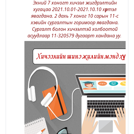
Эхний 7 хоногт хичээл жигдрэлтийн
Moodle.com
хугацаа 2021.10.01-2021.10.10 хүртэл
явагдана. 2 дахь 7 хоног 10 сарын 11-с
хэвийн сургалтын горимоор явагдана.
Сургалт болон хичээлтэй холбоотой
жишээ 2
асуудлаар 11-320579 дугаарт хандана уу
.
Moodle
community
Moodle
free support
Moodle
development
Moodle