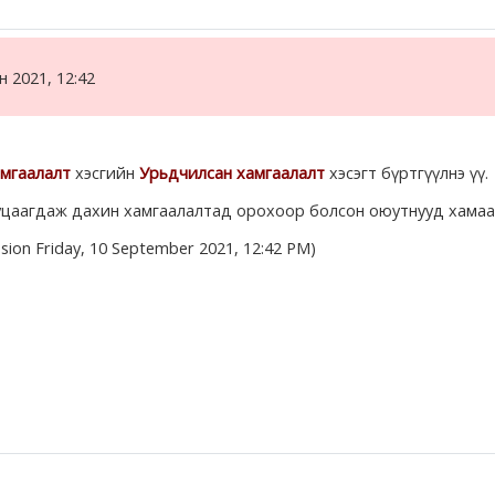
н 2021, 12:42
мгаалалт
хэсгийн
Урьдчилсан хамгаалалт
хэсэгт бүртгүүлнэ үү.
уцаагдаж дахин хамгаалалтад орохоор болсон оюутнууд хамаа
ssion Friday, 10 September 2021, 12:42 PM)