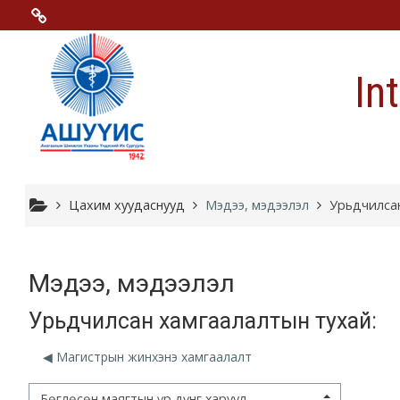
Үндсэн гарчигт очих
Menu 2
In
Moodle community
Moodle free support
Moodle development
Цахим хуудаснууд
Мэдээ, мэдээлэл
Урьдчилсан
Moodle Docs
Мэдээ, мэдээлэл
Урьдчилсан хамгаалалтын тухай:
Moodle.com
◀︎ Магистрын жинхэнэ хамгаалалт
гэцний горим