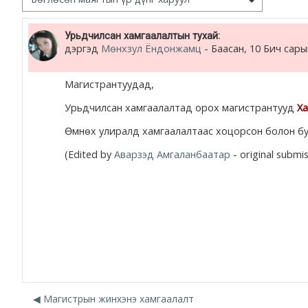
жишээ 2
Number of replies: 0
Урьдчилсан хамгаалалтын тухай:
дэргэд
Мөнхзул Ёндонжамц
-
Баасан, 10 Бич сары
Moodle community
Moodle free support
Магистрантуудад,
Урьдчилсан хамгаалалтад орох магистрантууд
Ха
Moodle development
Өмнөх улиралд хамгаалалтаас хоцорсон болон б
Moodle Docs
(Edited by
Аварзэд Амгаланбаатар
- original submi
Moodle.com
◀︎ Магистрын жинхэнэ хамгаалалт