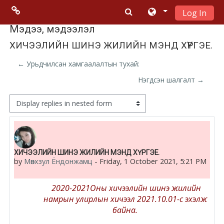
Log In
Skip to main content
Menu 2
Мэдээ, мэдээлэл
ХИЧЭЭЛИЙН ШИНЭ ЖИЛИЙН МЭНД ХҮРГЭЕ.
Moodle
← Урьдчилсан хамгаалалтын тухай:
community
Нэгдсэн шалгалт →
Moodle
Display mode
free support
Moodle
Number of replies: 0
ХИЧЭЭЛИЙН ШИНЭ ЖИЛИЙН МЭНД ХҮРГЭЕ.
development
by
Мөнхзул Ёндонжамц
-
Friday, 1 October 2021, 5:21 PM
Moodle
2020-2021Оны хичээлийн шинэ жилийн
Docs
намрын улирлын хичээл 2021.10.01-с эхэлж
байна.