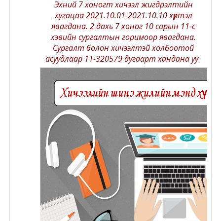
Эхний 7 хоногт хичээл жигдрэлтийн
Moodle.com
хугацаа 2021.10.01-2021.10.10 хүртэл
явагдана. 2 дахь 7 хоног 10 сарын 11-с
хэвийн сургалтын горимоор явагдана.
Сургалт болон хичээлтэй холбоотой
жишээ 2
асуудлаар 11-320579 дугаарт хандана уу
.
Moodle
community
Moodle
free support
Moodle
development
Moodle