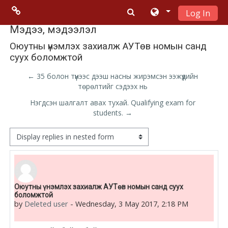
Log In
Skip to main content
Menu 2
Мэдээ, мэдээлэл
Оюутны үнэмлэх захиалж АУТөв номын санд
суух боломжтой
Moodle
community
← 35 болон түүнээс дээш насны жирэмсэн ээжүүдийн
төрөлтийг сэдээх нь
Moodle
Нэгдсэн шалгалт авах тухай. Qualifying exam for
free support
students. →
Display mode
Moodle
development
Moodle
Number of replies: 0
Оюутны үнэмлэх захиалж АУТөв номын санд суух
Docs
боломжтой
by
Deleted user
-
Wednesday, 3 May 2017, 2:18 PM