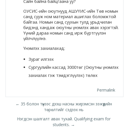
Сайн байна байцгаана уу?
Moodle.com
ОУСИС
-ийн оюутнууд
АШУҮИС
-ийн Төв номын
санд сууж ном материал ашиглах боломжтой
байгаа. Номын санд суухын тулд урьдчилан
бидэнд хандаж оюутны үнэмлэх авах хэрэгтэй.
жишээ 2
Үүний дараа номын санд ирж бүртгүүлэн
үйлчлүүлнэ.
Үнэмлэх захиалахад:
Moodle
Зураг илгээх
community
Сургуулийн кассад 3000төг (Оюутны үнэмлэх
Moodle
захиалах гэж тэмдэглүүлэх) төлөх
free support
Permalink
Moodle
← 35 болон түүнээс дээш насны жирэмсэн ээжүүдийн
development
төрөлтийг сэдээх нь
Нэгдсэн шалгалт авах тухай. Qualifying exam for
Moodle
students. →