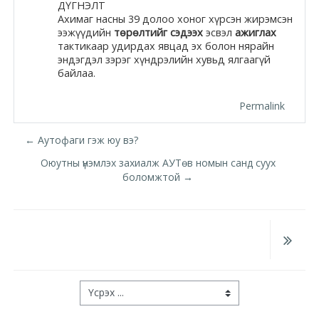
ДҮГНЭЛТ
Ахимаг насны 39 долоо хоног хүрсэн жирэмсэн
ээжүүдийн
төрөлтийг сэдээх
эсвэл
ажиглах
тактикаар удирдах явцад эх болон нярайн
эндэгдэл зэрэг хүндрэлийн хувьд ялгаагүй
байлаа.
Permalink
← Аутофаги гэж юу вэ?
Оюутны үнэмлэх захиалж АУТөв номын санд суух
боломжтой →
Үсрэх ...