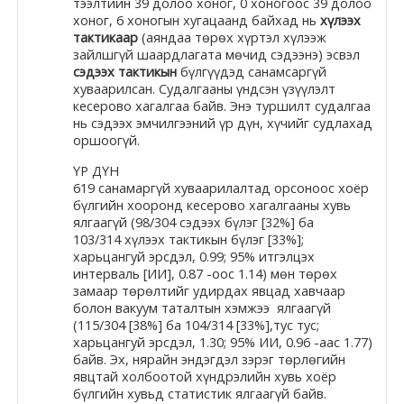
Docs
тээлтийн 39 долоо хоног, 0 хоногоос 39 долоо
хоног, 6 хоногын хугацаанд байхад нь
хүлээх
тактикаар
(аяндаа төрөх хүртэл хүлээж
зайлшгүй шаардлагата мөчид сэдээнэ) эсвэл
сэдээх тактикын
бүлгүүдэд санамсаргүй
Moodle.com
хуваарилсан. Судалгааны үндсэн үзүүлэлт
кесерово хагалгаа байв. Энэ туршилт судалгаа
нь сэдээх эмчилгээний үр дүн, хүчийг судлахад
оршоогүй.
ҮР ДҮН
619 санамаргүй хуваарилалтад орсоноос хоёр
бүлгийн хооронд кесерово хагалгааны хувь
ялгаагүй (98/304 сэдээх бүлэг [32%] ба
103/314 хүлээх тактикын бүлэг [33%];
харьцангуй эрсдэл, 0.99; 95% итгэлцэх
интерваль [ИИ], 0.87 -оос 1.14) мөн төрөх
замаар төрөлтийг удирдах явцад хавчаар
болон вакуум таталтын хэмжээ ялгаагүй
(115/304 [38%] ба 104/314 [33%],тус тус;
харьцангуй эрсдэл, 1.30; 95% ИИ, 0.96 -аас 1.77)
байв. Эх, нярайн эндэгдэл зэрэг төрлөгийн
явцтай холбоотой хүндрэлийн хувь хоёр
бүлгийн хувьд статистик ялгаагүй байв.