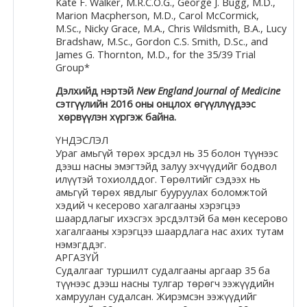
Kate F. Walker, M.R.C.O.G., George J. Bugg, M.D.,
Marion Macpherson, M.D., Carol McCormick,
Moodle.com
M.Sc., Nicky Grace, M.A., Chris Wildsmith, B.A., Lucy
Bradshaw, M.Sc., Gordon C.S. Smith, D.Sc., and
James G. Thornton, M.D., for the 35/39 Trial
Group*
жишээ 2
Дэлхийд нэртэй
New England Journal of Medicine
сэтгүүлийн 2016 оны онцлох өгүүллүүдээс
хөрвүүлэн хүргэж байна.
Moodle
ҮНДЭСЛЭЛ
community
Ураг амьгүй төрөх эрсдэл нь 35 болон түүнээс
дээш насны эмэгтэйд залуу эхчүүдийг бодвол
Moodle
илүүтэй тохиолддог. Төрөлтийг сэдээх нь
амьгүй төрөх явдлыг бууруулах боломжтой
free support
хэдий ч кесерово хагалгааны хэрэгцээ
шаардлагыг ихэсгэх эрсдэлтэй ба мөн кесерово
хагалгааны хэрэгцээ шаардлага нас ахих тутам
Moodle
нэмэгддэг.
development
АРГАЗҮЙ
Судалгааг туршилт судалгааны аргаар 35 ба
түүнээс дээш насны тулгар төрөгч ээжүүдийн
Moodle
хамруулан судалсан. Жирэмсэн ээжүүдийг