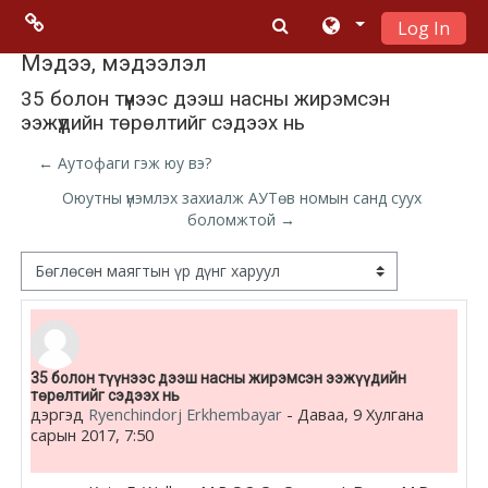
Log In
Үндсэн гарчигт очих
Menu 2
Мэдээ, мэдээлэл
35 болон түүнээс дээш насны жирэмсэн
ээжүүдийн төрөлтийг сэдээх нь
Moodle
community
← Аутофаги гэж юу вэ?
Оюутны үнэмлэх захиалж АУТөв номын санд суух
Moodle
боломжтой →
free support
Дэлгэцний горим
Moodle
development
Number of replies: 0
35 болон түүнээс дээш насны жирэмсэн ээжүүдийн
Moodle
төрөлтийг сэдээх нь
Docs
дэргэд
Ryenchindorj Erkhembayar
-
Даваа, 9 Хулгана
сарын 2017, 7:50