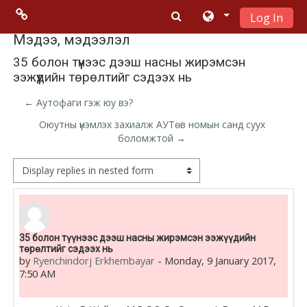
Log In
Skip to main content
Menu 2
Мэдээ, мэдээлэл
35 болон түүнээс дээш насны жирэмсэн
ээжүүдийн төрөлтийг сэдээх нь
Moodle
community
← Аутофаги гэж юу вэ?
Оюутны үнэмлэх захиалж АУТөв номын санд суух
Moodle
боломжтой →
free support
Display mode
Moodle
development
Number of replies: 0
35 болон түүнээс дээш насны жирэмсэн ээжүүдийн
Moodle
төрөлтийг сэдээх нь
Docs
by
Ryenchindorj Erkhembayar
-
Monday, 9 January 2017,
7:50 AM