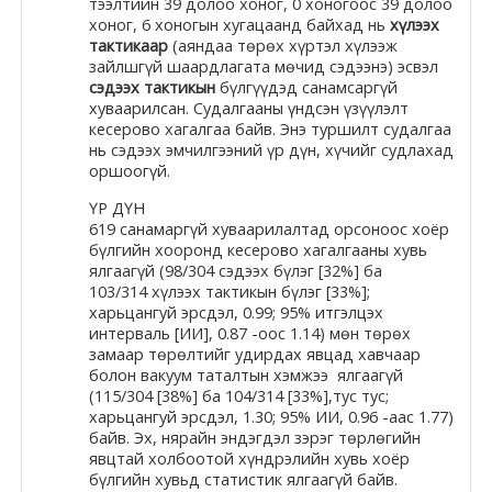
Docs
тээлтийн 39 долоо хоног, 0 хоногоос 39 долоо
хоног, 6 хоногын хугацаанд байхад нь
хүлээх
тактикаар
(аяндаа төрөх хүртэл хүлээж
зайлшгүй шаардлагата мөчид сэдээнэ) эсвэл
сэдээх тактикын
бүлгүүдэд санамсаргүй
Moodle.com
хуваарилсан. Судалгааны үндсэн үзүүлэлт
кесерово хагалгаа байв. Энэ туршилт судалгаа
нь сэдээх эмчилгээний үр дүн, хүчийг судлахад
оршоогүй.
ҮР ДҮН
619 санамаргүй хуваарилалтад орсоноос хоёр
бүлгийн хооронд кесерово хагалгааны хувь
ялгаагүй (98/304 сэдээх бүлэг [32%] ба
103/314 хүлээх тактикын бүлэг [33%];
харьцангуй эрсдэл, 0.99; 95% итгэлцэх
интерваль [ИИ], 0.87 -оос 1.14) мөн төрөх
замаар төрөлтийг удирдах явцад хавчаар
болон вакуум таталтын хэмжээ ялгаагүй
(115/304 [38%] ба 104/314 [33%],тус тус;
харьцангуй эрсдэл, 1.30; 95% ИИ, 0.96 -аас 1.77)
байв. Эх, нярайн эндэгдэл зэрэг төрлөгийн
явцтай холбоотой хүндрэлийн хувь хоёр
бүлгийн хувьд статистик ялгаагүй байв.