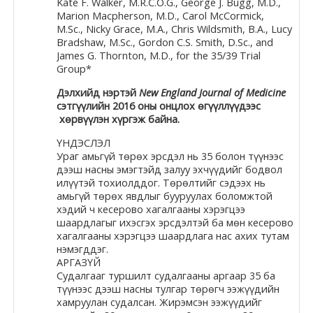
Kate F. Walker, M.R.C.O.G., George J. Bugg, M.D.,
Marion Macpherson, M.D., Carol McCormick,
Moodle.com
M.Sc., Nicky Grace, M.A., Chris Wildsmith, B.A., Lucy
Bradshaw, M.Sc., Gordon C.S. Smith, D.Sc., and
James G. Thornton, M.D., for the 35/39 Trial
Group*
жишээ 2
Дэлхийд нэртэй
New England Journal of Medicine
сэтгүүлийн 2016 оны онцлох өгүүллүүдээс
хөрвүүлэн хүргэж байна.
Moodle
ҮНДЭСЛЭЛ
community
Ураг амьгүй төрөх эрсдэл нь 35 болон түүнээс
дээш насны эмэгтэйд залуу эхчүүдийг бодвол
Moodle
илүүтэй тохиолддог. Төрөлтийг сэдээх нь
амьгүй төрөх явдлыг бууруулах боломжтой
free support
хэдий ч кесерово хагалгааны хэрэгцээ
шаардлагыг ихэсгэх эрсдэлтэй ба мөн кесерово
хагалгааны хэрэгцээ шаардлага нас ахих тутам
Moodle
нэмэгддэг.
development
АРГАЗҮЙ
Судалгааг туршилт судалгааны аргаар 35 ба
түүнээс дээш насны тулгар төрөгч ээжүүдийн
Moodle
хамруулан судалсан. Жирэмсэн ээжүүдийг