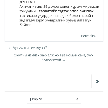
ДҮГНЭЛТ
Ахимаг насны 39 долоо хоног хүрсэн жирэмсэн
ээжүүдийн
төрөлтийг сэдээх
эсвэл
ажиглах
тактикаар удирдах явцад эх болон нярайн
эндэгдэл зэрэг хүндрэлийн хувьд ялгаагүй
байлаа.
Permalink
← Аутофаги гэж юу вэ?
Оюутны үнэмлэх захиалж АУТөв номын санд суух
боломжтой →
Jump to...